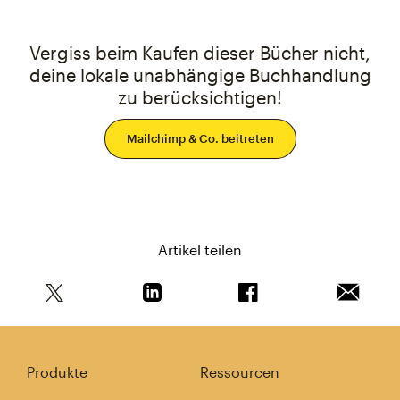
Vergiss beim Kaufen dieser Bücher nicht,
deine lokale unabhängige Buchhandlung
zu berücksichtigen!
Mailchimp & Co. beitreten
Artikel teilen
Teile diesen Artikel auf Twitter
Teile diesen Artikel auf Linkedin
Teile diesen Artikel au
Artikel 
Produkte
Ressourcen