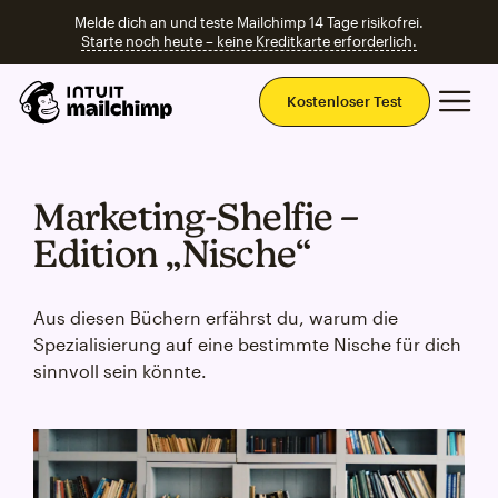
Melde dich an und teste Mailchimp 14 Tage risikofrei.
Starte noch heute – keine Kreditkarte erforderlich.
Ha
Kostenloser Test
Marketing‑Shelfie –
Edition „Nische“
Aus diesen Büchern erfährst du, warum die
Spezialisierung auf eine bestimmte Nische für dich
sinnvoll sein könnte.