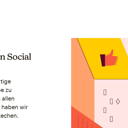
n Social
rtige
pe zu
 allen
e haben wir
techen.