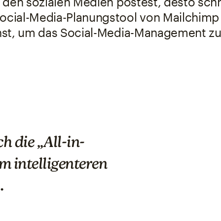
 den sozialen Medien postest, desto schn
ocial-Media-Planungstool von Mailchimp bi
st, um das Social-Media-Management zu
So
An error 
h die „All-in-
 intelligenteren
.