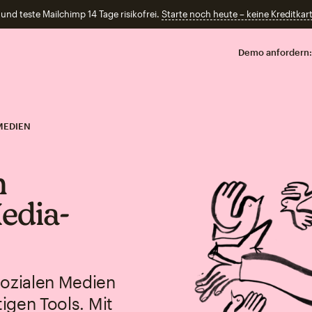
und teste Mailchimp 14 Tage risikofrei.
Starte noch heute – keine Kreditkart
Demo anfordern:
MEDIEN
m
Media-
sozialen Medien
tigen Tools. Mit