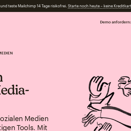
und teste Mailchimp 14 Tage risikofrei.
Starte noch heute – keine Kreditkart
Demo anfordern:
MEDIEN
m
Media-
sozialen Medien
tigen Tools. Mit