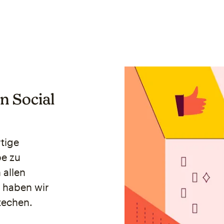
n Social
rtige
pe zu
 allen
e haben wir
techen.