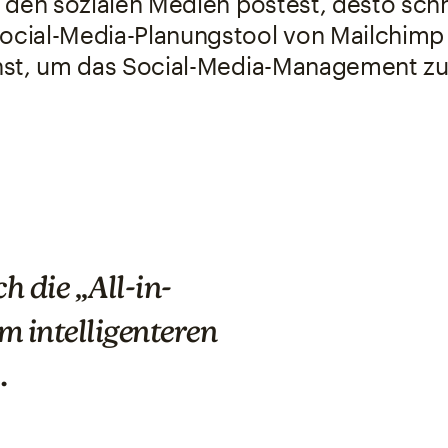
 den sozialen Medien postest, desto schn
ocial-Media-Planungstool von Mailchimp bi
st, um das Social-Media-Management zu
So
An error 
h die „All-in-
 intelligenteren
.