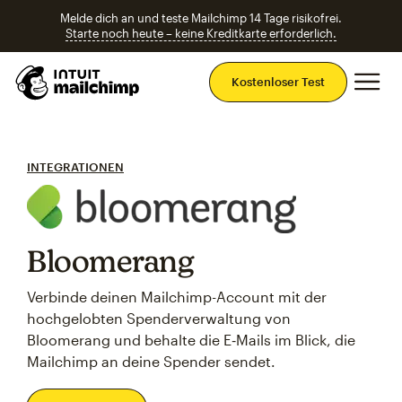
Melde dich an und teste Mailchimp 14 Tage risikofrei.
Starte noch heute – keine Kreditkarte erforderlich.
Ha
Kostenloser Test
INTEGRATIONEN
Bloomerang
Verbinde deinen Mailchimp-Account mit der
hochgelobten Spenderverwaltung von
Bloomerang und behalte die E‑Mails im Blick, die
Mailchimp an deine Spender sendet.