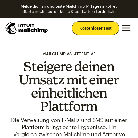
Melde dich an und teste Mailchimp 14 Tage risikofrei.
Starte noch heute – keine Kreditkarte erforderlich.
Ha
Kostenloser Test
MAILCHIMP VS. ATTENTIVE
Steigere deinen
Umsatz mit einer
einheitlichen
Plattform
Die Verwaltung von E-Mails und SMS auf einer
Plattform bringt echte Ergebnisse. Ein
Vergleich zwischen Mailchimp und Attentive