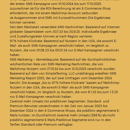
der ersten SMS-Kampagne vom 01.10.2024 bis zum 17.10.2025
zuzurechnen ist.Für die ROI-Berechnung ist ein E-Commerce-Shop
erforderlich, der mit einem Mailchimp-Account verbunden
ist.Ausgenommen sind SMS mit Kurzwahlnummern.Die Ergebnisse
können variieren.
Seit dem Marktstart versendete SMS-Nachrichten: Basierend auf internen
globalen Gesamtdaten vom 30.7.23 bis 30.9.25. Individuelle Ergebnisse
und Zustellungsraten können je nach Region variieren.
97 % höhere Klickrate: Basierend auf Nutzern in den USA, die sowohl E-
Mail- als auch SMS-Kampagnen verschickt haben, im Vergleich zu
Nutzern, die vom 01.08.23 bis 05.01.24 nur E-Mail-Kampagnen verschickt
haben.
SMS Marketing – Abmeldequote: Basierend auf der durchschnittlichen
wöchentlichen Rate von SMS-Marketing-Nachrichten, die von
Mailchimp-Nutzern vom 27.10.24 bis zum 12.10.2025 verschickt wurden.
Basierend auf dem von SimpleTexting, LLC unabhängig erstellten SMS
Marketing Report 2025, der auf zwei Umfragen vom Dezember 2024
beruht. Die Aussage „bis zu 97 % höhere Klickrate“ basiert auf Mailchimp-
Nutzern in den USA, die sowohl E-Mail- als auch SMS-Kampagnen
verschickt haben, im Vergleich zu Nutzern, die vom 8.1.23 bis zum 1.5.25
nur E-Mail-Kampagnen verschickt haben.
Zweimal mehr Umsatz mit prädiktiven Segmenten: Standard- und
Premium-Benutzer verzeichneten in der Zeit von Januar 2023 bis
Dezember 2024 in den E-Commerce-Shops, die prädiktiv segmentierte E-
Mails nutzten, im Durchschnitt zweimal mehr Umsatz (266 %) als nicht
prädiktiv segmentierte E-Mails.Prädiktive Segmente sind nur in den
Tarifen Standard oder Premium verfügbar.