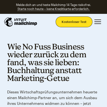
Melde dich an und teste Mailchimp 14 Tage risikofrei.
Starte noch heute – keine Kreditkarte erforderlich.
Ha
Kostenloser Test
Wie No Fuss Business
wieder zurück zu dem
fand, was sie lieben:
Buchhaltung anstatt
Marketing‑Getue
Dieses Wirtschaftsprüfungsunternehmen heuerte
einen Mailchimp‑Partner an, um sich dem Ausbau
ihres Unternehmens widmen zu können – jetzt