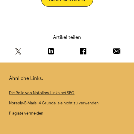
Artikel teilen
Teile diesen Artikel auf Twitter
Teile diesen Artikel auf Linkedin
Teile diesen Artikel au
Artikel 
Ähnliche Links:
Die Rolle von Nofollow-Links bei SEO
Noreply-E-Mails: 4 Gründe, sie nicht zu verwenden
Plagiate vermeiden