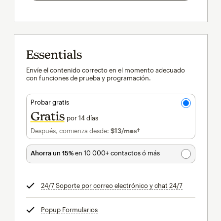
Essentials
Envíe el contenido correcto en el momento adecuado
con funciones de prueba y programación.
Probar gratis
Gratis
por 14 días
Después, comienza desde:
$13
/mes†
al mes†
Ahorra un 15%
en 10 000+ contactos ó más
24/7 Soporte por correo electrónico y chat 24/7
info
Popup Formularios
info