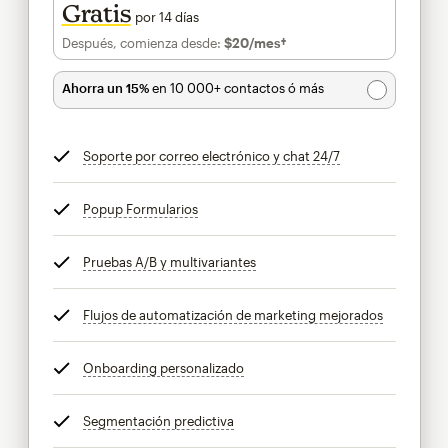
Gratis
por 14 días
Después, comienza desde:
$20
/mes†
al mes†
Ahorra un 15%
en 10 000+ contactos ó más
Soporte por correo electrónico y chat 24/7
info
Popup Formularios
info
Pruebas A/B y multivariantes
info
Flujos de automatización de marketing mejorados
info
Onboarding personalizado
info
Segmentación predictiva
info