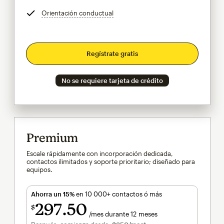
Orientación conductual
info
Regístrate gratis
No se requiere tarjeta de crédito
Premium
Escale rápidamente con incorporación dedicada,
contactos ilimitados y soporte prioritario; diseñado para
equipos.
Ahorra un 15%
en 10 000+ contactos ó más
297
50
$
/mes durante 12 meses
$297.50
al mes durante 12 meses