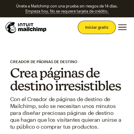
Únete a Mailchimp con una prueba sin riesgos de 14 días.
Empieza hoy. No se requiere tarjeta de crédito.
Men
Iniciar gratis
CREADOR DE PÁGINAS DE DESTINO
Crea páginas de
destino irresistibles
Con el Creador de páginas de destino de
Mailchimp, solo se necesitan unos minutos
para diseñar preciosas páginas de destino
que hagan que los visitantes quieran unirse a
tu público o comprar tus productos.