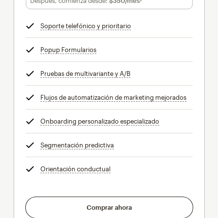
Después, comienza desde:
$350
/mes†
al mes†
Soporte telefónico y prioritario
info
Popup Formularios
info
Pruebas de multivariante y A/B
info
Flujos de automatización de marketing mejorados
info
Onboarding personalizado especializado
info
Segmentación predictiva
info
Orientación conductual
info
Comprar ahora