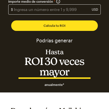
Importe medio de conversión
*
$
USD
Calcula tu ROI
Podrías generar
Hasta
ROI 30 veces
Podrías generar Hasta ROI 3
mayor
anualmente*