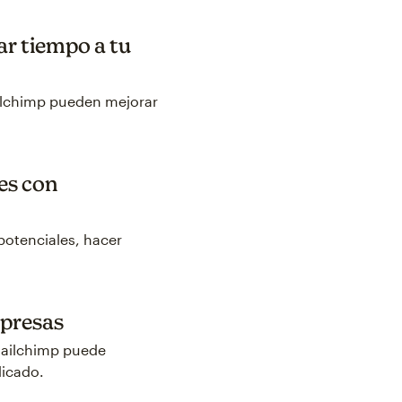
r tiempo a tu
ilchimp pueden mejorar
les con
potenciales, hacer
mpresas
Mailchimp puede
dicado.