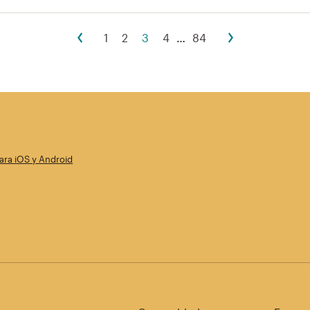
1
2
3
4
…
84
ara iOS y Android