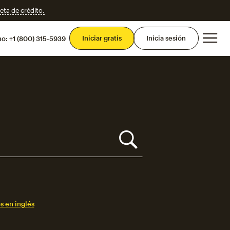
eta de crédito.
Men
Iniciar gratis
Inicia sesión
mo:
+1 (800) 315-5939
s en inglés