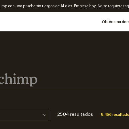
imp con una prueba sin riesgos de 14 días.
Empieza hoy. No se requiere tarj
Obtén una de
mp
2504
resultados
5.456 resultado