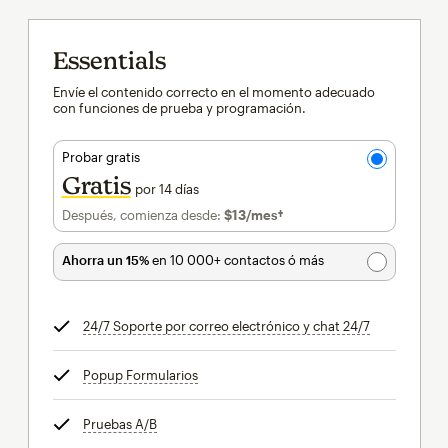
Essentials
Envíe el contenido correcto en el momento adecuado
con funciones de prueba y programación.
Probar gratis
Gratis
por 14 días
Después, comienza desde:
$13
/mes†
al mes†
Ahorra un 15%
en 10 000+ contactos ó más
24/7 Soporte por correo electrónico y chat 24/7
info
Popup Formularios
info
Pruebas A/B
info