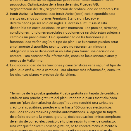
productos, Optimización de la hora de envío, Pruebas A/B,
Segmentación del CLV, Segmentación de probabilidad de compra y PBJ.
Intuit Assist
: la funcionalidad Intuit Assist (beta) está disponible para
ciertos usuarios con planes Premium, Standard y Legacy en
determinados países solo en inglés. El acceso a Intuit Assist está
disponible sin costo adicional en este momento. Los precios, términos,
condiciones, funciones especiales y opciones de servicio están sujetos a
cambios sin previo aviso. La disponibilidad de las funciones y la
funcionalidad varían según el tipo de plan. Las funciones pueden estar
ampliamente disponibles pronto, pero no representan ninguna
obligación y no se debe confiar en estas para tomar una decisión de
compra. Para obtener más información, consulta los distintos planes y
precios de Mailchimp.
La disponibilidad de las funciones y características varía según el tipo de
plan, que está sujeto a cambios. Para obtener más información, consulta
los distintos planes y precios de Mailchimp.
*
Términos de la prueba gratuita:
Prueba gratuita sin tarjeta de crédito: si
estás en una prueba gratuita del plan Standard o plan Essentials (cada
uno un "plan de marketing de pago") que no requirió una tarjeta de
crédito al suscribirse, puedes enviar hasta 100 correos electrónicos,
incluidos envíos masivos y envíos automatizados. Al agregar tu tarjeta
de crédito durante la prueba gratuita, desbloqueas los límites completos
de envío de correo electrónico de tu plan según tu nivel de contacto.
Una vez que finalice tu prueba gratuita, se te cobrará mensualmente o
anualmente en tu tarjeta de crédito la tarifa vigente para el plan de