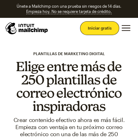
Únete a Mailchimp con una prueba sin riesgos de 14 días.
Empieza hoy. No se requiere tarjeta de crédito.
Men
Iniciar gratis
PLANTILLAS DE MARKETING DIGITAL
Elige entre más de
250 plantillas de
correo electrónico
inspiradoras
Crear contenido efectivo ahora es más fácil.
Empieza con ventaja en tu próximo correo
electrónico con una de las más de 250