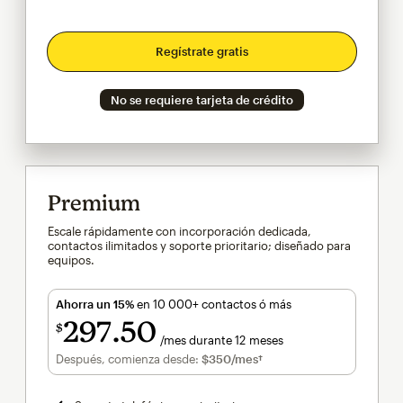
Regístrate gratis
No se requiere tarjeta de crédito
Premium
Escale rápidamente con incorporación dedicada,
contactos ilimitados y soporte prioritario; diseñado para
equipos.
Ahorra un 15%
en 10 000+ contactos ó más
297
50
$
/mes durante 12 meses
$297.50
al mes durante 12 meses
Después, comienza desde:
$350
/mes†
al mes†