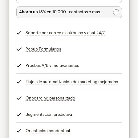
Ahorra un 15%
en 10 000+ contactos ó más
Soporte por correo electrónico y chat 24/7
info
Popup Formularios
info
Pruebas A/B y multivariantes
info
Flujos de automatización de marketing mejorados
info
Onboarding personalizado
info
Segmentación predictiva
info
Orientación conductual
info