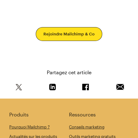
Rejoindre Mailchimp & Co
Partagez cet article
Partagez cet article sur Twitter
Partagez cet article sur Linkedin
Partagez cet article s
Envoyer 
Produits
Ressources
Pourquoi Mailchimp ?
Conseils marketing
Actualités sur les produits
Outils marketing gratuits