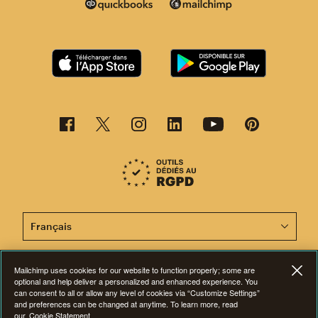
Cette page est désormais disponible en d'autres langu
Mailchimp uses cookies for our website to function properly; some are
©2001-2026 Tous droits réservés. Mailchimp® est une marque déposée de
optional and help deliver a personalized and enhanced experience. You
The Rocket Science Group. Apple et le logo Apple sont des marques de
can consent to all or allow any level of cookies via “Customize Settings”
commerce d'Apple Inc. Mac App Store est une marque d'Apple Inc.
and preferences can be changed at anytime. To learn more, read
Google Play et le logo Google Play sont des marques de Google Inc.
our
Cookie Statement