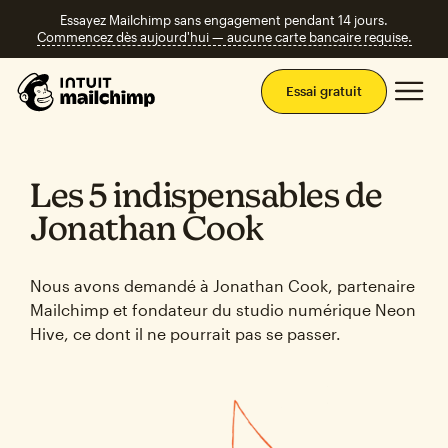
Essayez Mailchimp sans engagement pendant 14 jours.
Commencez dès aujourd'hui — aucune carte bancaire requise.
Men
Essai gratuit
Les 5 indispensables de
Jonathan Cook
Nous avons demandé à Jonathan Cook, partenaire
Mailchimp et fondateur du studio numérique Neon
Hive, ce dont il ne pourrait pas se passer.