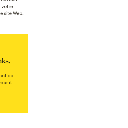
 votre
re site Web.
nks.
ant de
dement