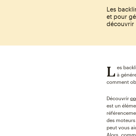
Les backli
et pour gé
découvrir
L
es backl
à génére
comment obte
Découvrir
co
est un éléme
référencemen
des moteurs 
peut vous aid
Alors, comme