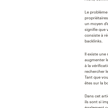
Le problème 
propriétaires
un moyen d'e
signifie que
consiste à ré
backlinks.
Il existe une
augmenter le
à la vérific
rechercher le
Tant que vou
êtes sur la b
Dans cet art
ils sont si 
également co