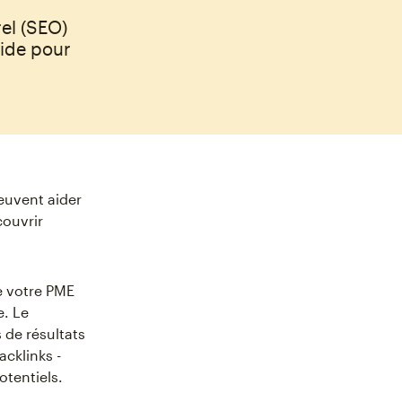
el (SEO)
uide pour
euvent aider
couvrir
e votre PME
e. Le
 de résultats
cklinks -
otentiels.