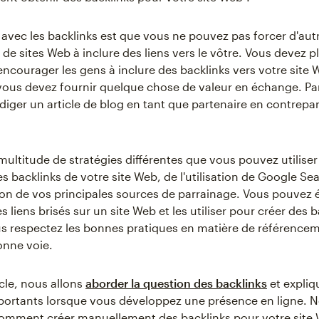
avec les backlinks est que vous ne pouvez pas forcer d'aut
 de sites Web à inclure des liens vers le vôtre. Vous devez p
ncourager les gens à inclure des backlinks vers votre site 
 vous devez fournir quelque chose de valeur en échange. Par
diger un article de blog en tant que partenaire en contrepar
 multitude de stratégies différentes que vous pouvez utilise
s backlinks de votre site Web, de l'utilisation de Google S
ation de vos principales sources de parrainage. Vous pouvez
s liens brisés sur un site Web et les utiliser pour créer des b
s respectez les bonnes pratiques en matière de référence
onne voie.
icle, nous allons
aborder la question des backlinks
et expliq
importants lorsque vous développez une présence en ligne. 
mment créer manuellement des backlinks pour votre site 