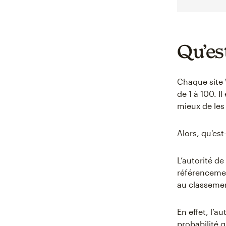
Qu’es
Chaque site 
de 1 à 100. I
mieux de les
Alors, qu'es
L’autorité d
référencemen
au classemen
En effet, l’a
probabilité 