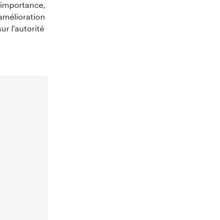
r importance,
amélioration
r l'autorité