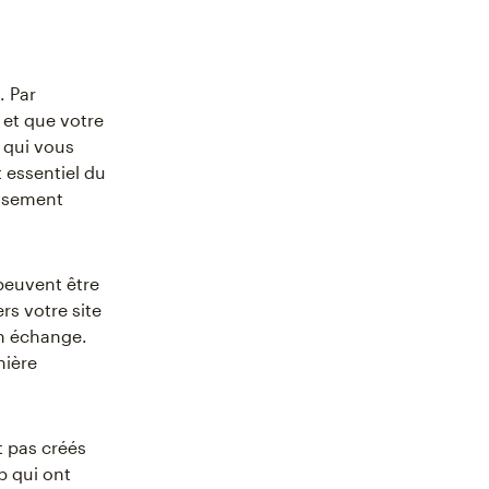
. Par
 et que votre
e qui vous
 essentiel du
assement
 peuvent être
rs votre site
en échange.
nière
t pas créés
b qui ont