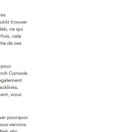
res
lutôt trouver
Web, ce qui
fois, cela
tie de ces
r pour
earch Console
 également
acklinks.
ment, vous
uer pourquoi
Nous verrons
Web afin