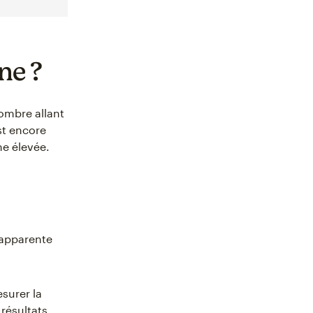
ne ?
ombre allant
est encore
ne élevée.
’apparente
esurer la
résultats