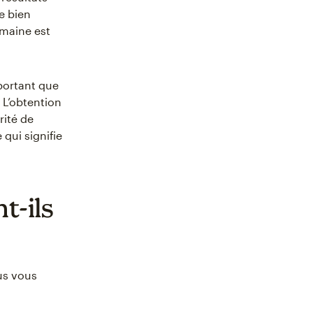
e bien
omaine est
mportant que
 L’obtention
rité de
qui signifie
t-ils
us vous