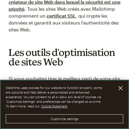
créateur de site Web dans lequel la sécurité est une
priorité
. Tous les sites Web créés avec Mailchimp
comprennent un
certificat SSL
, qui crypte les
données et garantit aux visiteurs l'authenticité des
sites Web.
Les outils d'optimisation
de sites Web
Si vous souhaitez tirer le meilleur parti de votre site
Web, vous devez utiliser des outils d'optimisation
Mailchimp uses cookies for our website to function properly; some
de sites Web qui peuvent vous aider. De
are optional and help deliver a personalized and enhanced
experience. You can consent to all or allow any level of cookies via
nombreuses options sont disponibles et vous
“Customize Settings” and preferences can be changed at anytime.
devez trouver les bons outils pour répondre à vos
To learn more, read our
Cookie Statement
besoins. Voici quelques-unes des principales
Customize settings
options à prendre en compte :