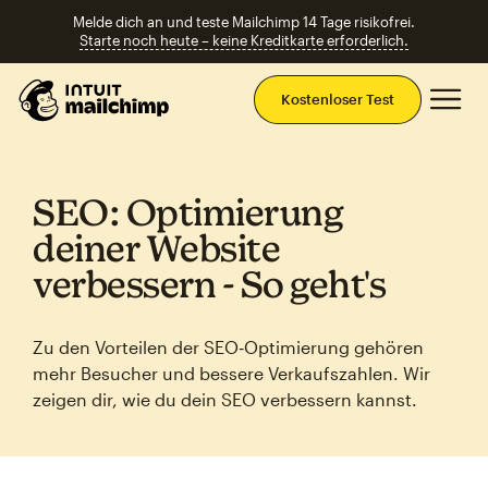
Melde dich an und teste Mailchimp 14 Tage risikofrei.
Starte noch heute – keine Kreditkarte erforderlich.
Ha
Kostenloser Test
SEO: Optimierung
deiner Website
verbessern ‑ So geht's
Zu den Vorteilen der SEO‑Optimierung gehören
mehr Besucher und bessere Verkaufszahlen. Wir
zeigen dir, wie du dein SEO verbessern kannst.