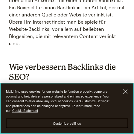
über einen Ankertext mit einer anderen verlinkt ist.
Ein Beispiel für einen Backlink ist ein Artikel, der mit
einer anderen Quelle oder Website verlinkt ist.
Überall im Internet findet man Beispiele für
Website-Backlinks, vor allem auf beliebten
Blogseiten, die mit relevantem Content verlinkt
sind.
Wie verbessern Backlinks die
SEO?
Mailchimp uses cookies for our website to function properly; some are
Backlinks sorgen für eine
bessere Website-SEO
, da
optional and help deliver a personalized and enhanced experience. You
sie die Autorität deiner Website optimieren und dir
can consent to all or allow any level of cookies via “Customize Settings”
and preferences can be changed at anytime. To learn more, read
für bestimmte Keywords auf den
our
Cookie Statement
Suchmaschinenergebnisseiten (SERPs) ein höheres
Ranking verschaffen. Natürlich sollte man
Customize settings
versuchen, so viele Backlinks wie möglich zu