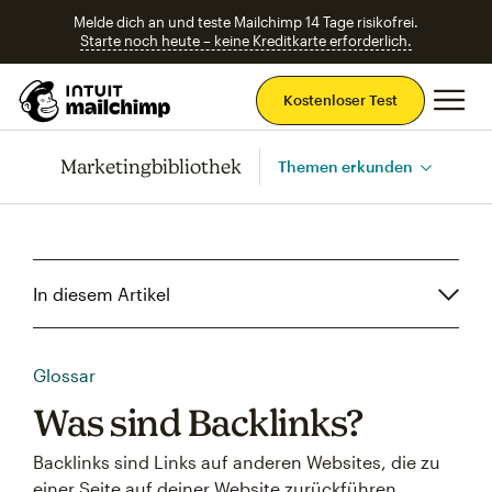
Melde dich an und teste Mailchimp 14 Tage risikofrei.
Starte noch heute – keine Kreditkarte erforderlich.
Ha
Kostenloser Test
Marketingbibliothek
Themen erkunden
In diesem Artikel
Glossar
Was sind Backlinks?
Backlinks sind Links auf anderen Websites, die zu
einer Seite auf deiner Website zurückführen.