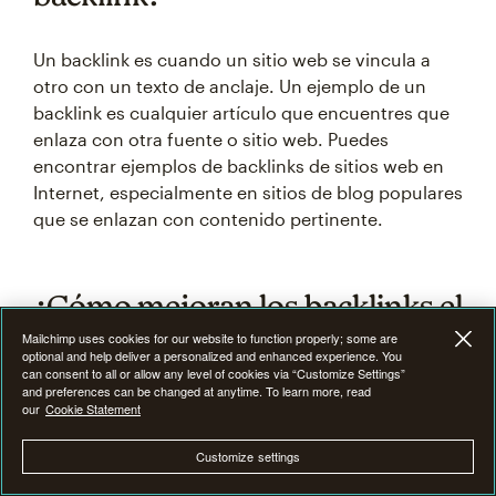
Un backlink es cuando un sitio web se vincula a
otro con un texto de anclaje. Un ejemplo de un
backlink es cualquier artículo que encuentres que
enlaza con otra fuente o sitio web. Puedes
encontrar ejemplos de backlinks de sitios web en
Internet, especialmente en sitios de blog populares
que se enlazan con contenido pertinente.
¿Cómo mejoran los backlinks el
SEO?
Mailchimp uses cookies for our website to function properly; some are
optional and help deliver a personalized and enhanced experience. You
can consent to all or allow any level of cookies via “Customize Settings”
and preferences can be changed at anytime. To learn more, read
Los backlinks ofrecen
un mejor SEO del sitio web
our
Cookie Statement
porque aumentan la autoridad de tu sitio web y
Customize settings
pueden ayudarte a clasificarte mejor en cuanto a
palabras clave objetivo en las páginas de