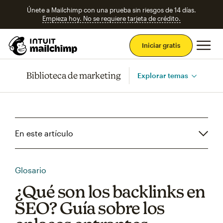
Únete a Mailchimp con una prueba sin riesgos de 14 días.
Empieza hoy. No se requiere tarjeta de crédito.
Men
Iniciar gratis
Biblioteca de marketing
Explorar temas
En este artículo
Glosario
¿Qué son los backlinks en
SEO? Guía sobre los