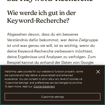
Wie werde ich gut in der
Keyword-Recherche?
Abgesehen davon, dass du ein besseres
Verständnis dafür bekommst, wer deine Zielgruppe
ist und was genau sie will, ist es wichtig, wenn du
deine Keyword-Recherche verbessern möchtest,
deine Ergebnisse und Analysen zu verfolgen. Zum
Beispiel kannst du anhand der Daten von Google
Analytics leicht erkennen, welche Keywords und
Mailchimp uses cookies for our website to function properly; some
Landingpages den meisten Traffic generieren und
are optional and help deliver a personalized and enhanced
welche unterdurchschnittlich abschneiden. Mit
experience. You can consent to all or allow any level of cookies via
“Customize Settings” and preferences can be changed at anytime.
diesem Wissen kannst du einen Plan entwickeln,
To learn more, read our
Cookie Statement
um deine Strategie zu korrigieren und zu
verbessern. Mailchimp und Softwareplattformen
Customize settings
wie Semrush bieten auch ausführliche
Artikel
,