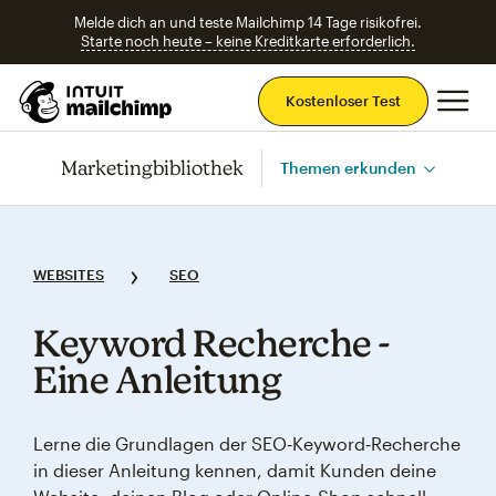
Melde dich an und teste Mailchimp 14 Tage risikofrei.
Starte noch heute – keine Kreditkarte erforderlich.
Ha
Kostenloser Test
Marketingbibliothek
Themen erkunden
WEBSITES
SEO
Keyword Recherche ‑
Eine Anleitung
Lerne die Grundlagen der SEO‑Keyword‑Recherche
in dieser Anleitung kennen, damit Kunden deine