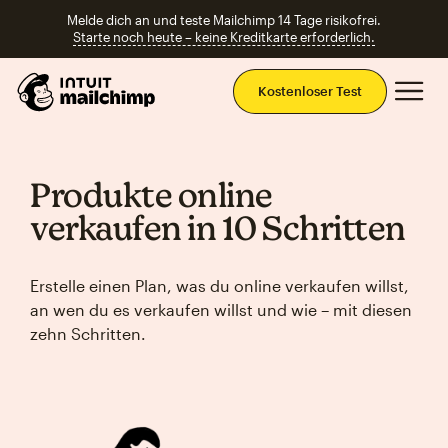
Melde dich an und teste Mailchimp 14 Tage risikofrei.
Starte noch heute – keine Kreditkarte erforderlich.
Ha
Kostenloser Test
Produkte online
verkaufen in 10 Schritten
Erstelle einen Plan, was du online verkaufen willst,
an wen du es verkaufen willst und wie – mit diesen
zehn Schritten.