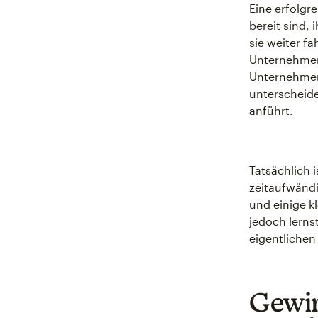
Eine erfolgr
bereit sind,
sie weiter f
Unternehmens
Unternehmen
unterscheide
anführt.
Tatsächlich 
zeitaufwändi
und einige k
jedoch lerns
eigentlichen
Gewin