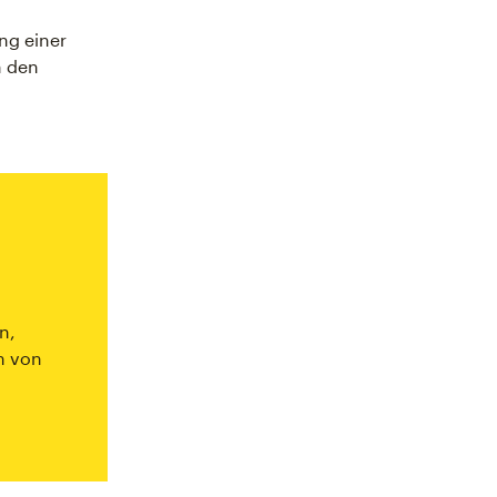
u
ng einer
 den
n,
h von