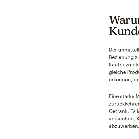
Warum
Kunde
Der unmittelb
Beziehung z
Käufer zu bl
gleiche Prod
erkennen, un
Eine starke 
zurückkehren
Getränk. Es 
versuchen, 
abzuwerben