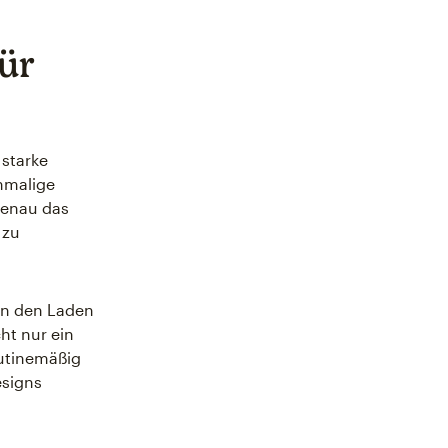
ür
 starke
nmalige
genau das
 zu
 in den Laden
ht nur ein
outinemäßig
esigns