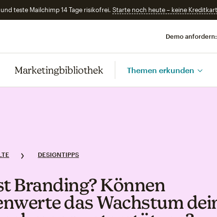
und teste Mailchimp 14 Tage risikofrei.
Starte noch heute – keine Kreditkart
Demo anfordern:
Marketingbibliothek
Themen erkunden
LTE
DESIGNTIPPS
st Branding? Können
nwerte das Wachstum dei