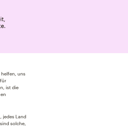
t,
e.
 helfen, uns
für
, ist die
uen
t, jedes Land
sind solche,