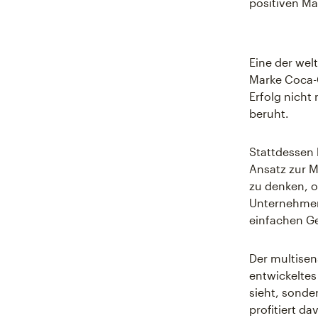
positiven M
Eine der wel
Marke Coca-C
Erfolg nicht
beruht.
Stattdessen 
Ansatz zur M
zu denken, o
Unternehmen
einfachen Ge
Der multisen
entwickelte
sieht, sonde
profitiert d