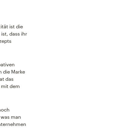
tät ist die
st, dass ihr
ezepts
eativen
n die Marke
at das
r mit dem
 hoch
, was man
Unternehmen