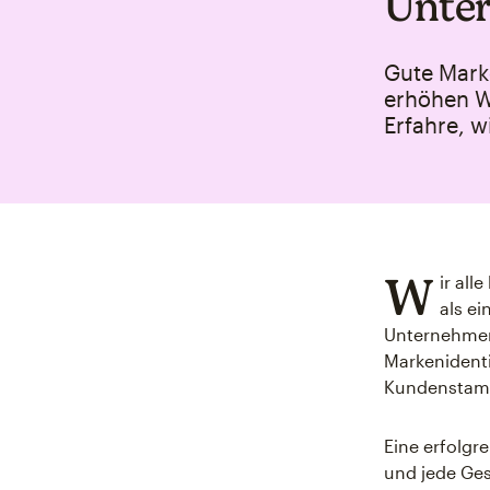
Unter
Gute Marke
erhöhen W
Erfahre, w
W
ir all
als ei
Unternehmen.
Markenidenti
Kundenstam
Eine erfolgre
und jede Ges