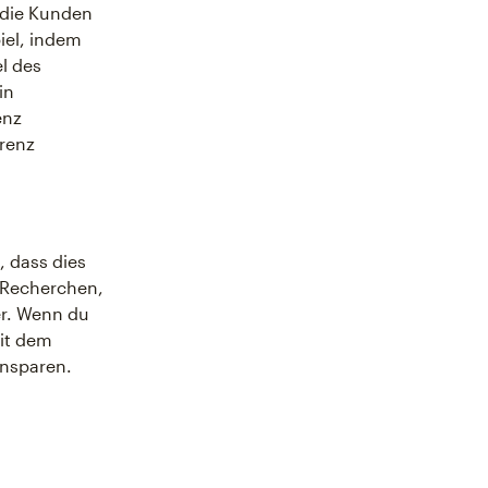
 die Kunden
iel, indem
el des
in
enz
rrenz
, dass dies
t Recherchen,
er. Wenn du
mit dem
insparen.