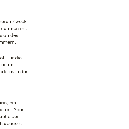
öheren Zweck
ternehmen mit
sion des
ümmern.
ft für die
bei um
nderes in der
rin, ein
ieten. Aber
rache der
ufzubauen.