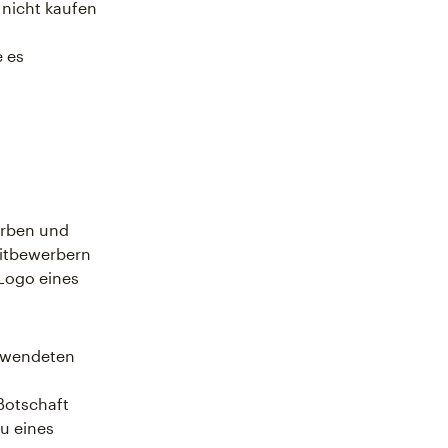
 nicht kaufen
e es
Farben und
Mitbewerbern
 Logo eines
erwendeten
Botschaft
au eines