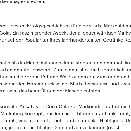
arkenimages stecken.
tweit besten Erfolgsgeschichten für eine starke Markenidenti
ola. Ein faszinierender Aspekt der allgegenwärtigen Marke i
 nur auf der Popularität ihres jahrhundertealten Getränke-R
hat sich die Marke mit einem konsistenten und dennoch kr
arkenidentität bewährt. Zum einen ist es fast unmöglich, a
hne an die Farben Rot und Weiß zu denken. Zum anderen h
 sogar den Höreindruck seiner Marke beeinflusst und zwa
räusch, das beim Öffnen der Flasche entsteht.
sorische Ansatz von Coca-Cola zur Markenidentität ist ein
s Marketing-Konzept, bei dem es nicht nur darauf ankommt
rn auch, was man hört, riecht und schmeckt. Nicht jedes 
avon, jeden menschlichen Sinn nutzen zu können (es ist