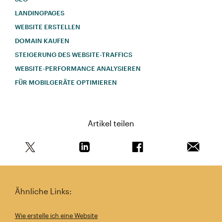
LANDINGPAGES
WEBSITE ERSTELLEN
DOMAIN KAUFEN
STEIGERUNG DES WEBSITE-TRAFFICS
WEBSITE-PERFORMANCE ANALYSIEREN
FÜR MOBILGERÄTE OPTIMIEREN
Artikel teilen
Teile diesen Artikel auf Twitter
Teile diesen Artikel auf Linkedin
Teile diesen Artikel au
Artikel 
Ähnliche Links:
Wie erstelle ich eine Website