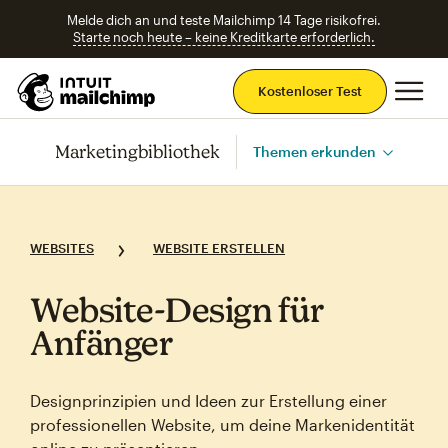
Melde dich an und teste Mailchimp 14 Tage risikofrei.
Starte noch heute – keine Kreditkarte erforderlich.
Ha
Kostenloser Test
Marketingbibliothek
Themen erkunden
WEBSITES
WEBSITE ERSTELLEN
Website‑Design für
Anfänger
Designprinzipien und Ideen zur Erstellung einer
professionellen Website, um deine Markenidentität