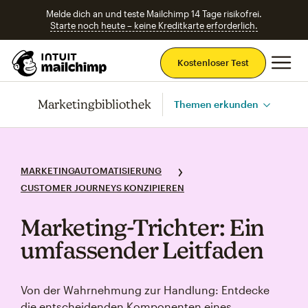
Melde dich an und teste Mailchimp 14 Tage risikofrei.
Starte noch heute – keine Kreditkarte erforderlich.
Ha
Kostenloser Test
Marketingbibliothek
Themen erkunden
MARKETINGAUTOMATISIERUNG
CUSTOMER JOURNEYS KONZIPIEREN
Marketing‑Trichter: Ein
umfassender Leitfaden
Von der Wahrnehmung zur Handlung: Entdecke
die entscheidenden Komponenten eines