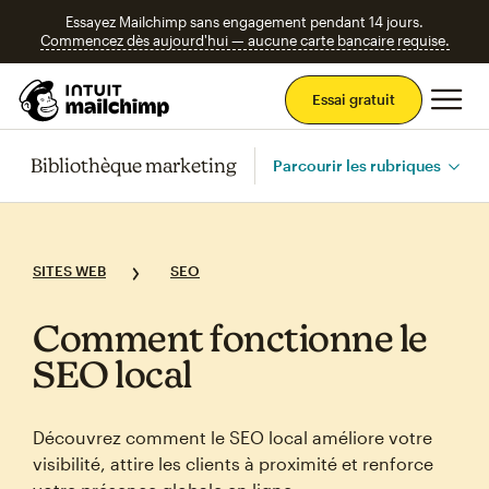
Essayez Mailchimp sans engagement pendant 14 jours.
Commencez dès aujourd'hui — aucune carte bancaire requise.
Men
Essai gratuit
Bibliothèque marketing
Parcourir les rubriques
SITES WEB
SEO
Comment fonctionne le
SEO local
Découvrez comment le SEO local améliore votre
visibilité, attire les clients à proximité et renforce