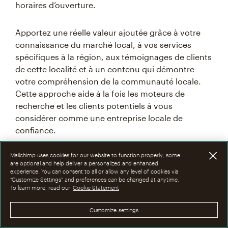
horaires d’ouverture.
Apportez une réelle valeur ajoutée grâce à votre
connaissance du marché local, à vos services
spécifiques à la région, aux témoignages de clients
de cette localité et à un contenu qui démontre
votre compréhension de la communauté locale.
Cette approche aide à la fois les moteurs de
recherche et les clients potentiels à vous
considérer comme une entreprise locale de
confiance.
Mailchimp uses cookies for our website to function properly; some
are optional and help deliver a personalized and enhanced
Utilisation de mots-clés
experience. You can consent to all or allow any level of cookies via
“Customize Settings” and preferences can be changed at anytime.
localisés et de zones de service
To learn more, read our
Cookie Statement
Customize settings
Recherchez ce que les gens de votre région