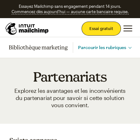
Essayez Mailchimp sans engagement pendant 14 jours.
Commencez dès aujourd'hui — aucune carte bancaire requise.
Men
Essai gratuit
Bibliothèque marketing
Parcourir les rubriques
Partenariats
Explorez les avantages et les inconvénients
du partenariat pour savoir si cette solution
vous convient.