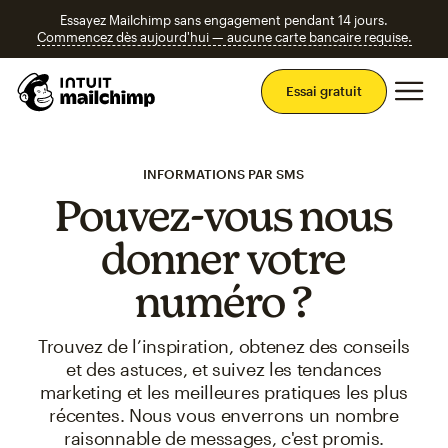
Essayez Mailchimp sans engagement pendant 14 jours.
Commencez dès aujourd'hui — aucune carte bancaire requise.
Men
Essai gratuit
INFORMATIONS PAR SMS
Pouvez-vous nous
donner votre
numéro ?
Trouvez de l’inspiration, obtenez des conseils
et des astuces, et suivez les tendances
marketing et les meilleures pratiques les plus
récentes. Nous vous enverrons un nombre
raisonnable de messages, c'est promis.