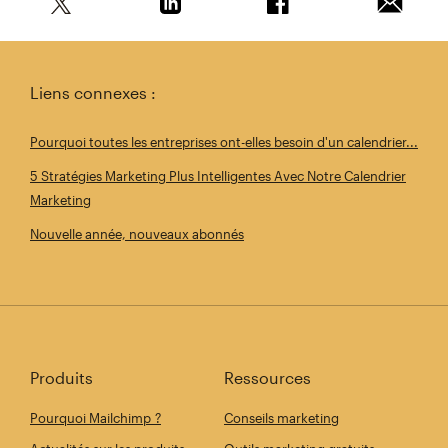
Partagez cet article sur Twitter
Partagez cet article sur Linkedin
Partagez cet article s
Envoyer 
Liens connexes :
Pourquoi toutes les entreprises ont-elles besoin d'un calendrier...
5 Stratégies Marketing Plus Intelligentes Avec Notre Calendrier
Marketing
Nouvelle année, nouveaux abonnés
Produits
Ressources
Pourquoi Mailchimp ?
Conseils marketing