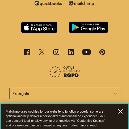
Cette page est désormais disponible en d'autres langu
Mailchimp uses cookies for our website to function properly; some are
optional and help deliver a personalized and enhanced experience. You
©2001-2026 Tous droits réservés. Mailchimp® est une marque déposée de
can consent to all or allow any level of cookies via “Customize Settings”
The Rocket Science Group. Apple et le logo Apple sont des marques de
and preferences can be changed at anytime. To learn more, read
commerce d'Apple Inc. Mac App Store est une marque d'Apple Inc.