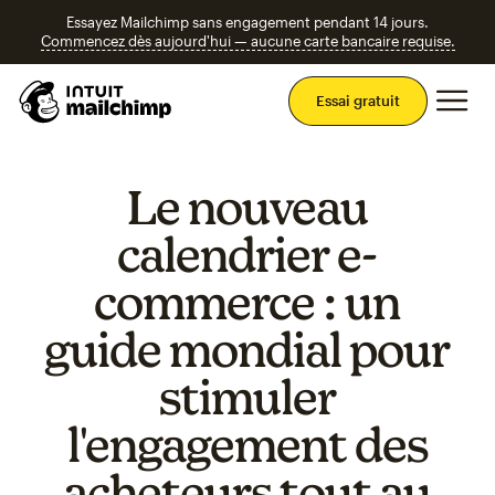
Essayez Mailchimp sans engagement pendant 14 jours.
Commencez dès aujourd'hui — aucune carte bancaire requise.
Men
Essai gratuit
Le nouveau
calendrier e-
commerce : un
guide mondial pour
stimuler
l'engagement des
acheteurs tout au