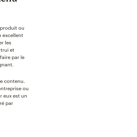
 produit ou
n excellent
r les
rui et
aire par le
gnant.
de contenu.
entreprise ou
ur eux est un
ré par