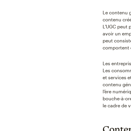
Le contenu g
contenu créé
L'UGC peut p
avoir un emp
peut consist
comportent d
Les entrepris
Les consomm
et services 
contenu géné
l'ère numéri
bouche-à-ore
le cadre de 
Conten