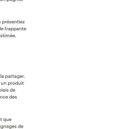
s présentiez
le frappante
estimée.
la partager.
r un produit
biais de
ance des
nt que
oignages de