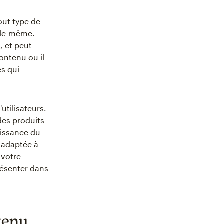
out type de
elle-même.
, et peut
ontenu ou il
es qui
'utilisateurs.
es produits
oissance du
e adaptée à
 votre
résenter dans
ntenu