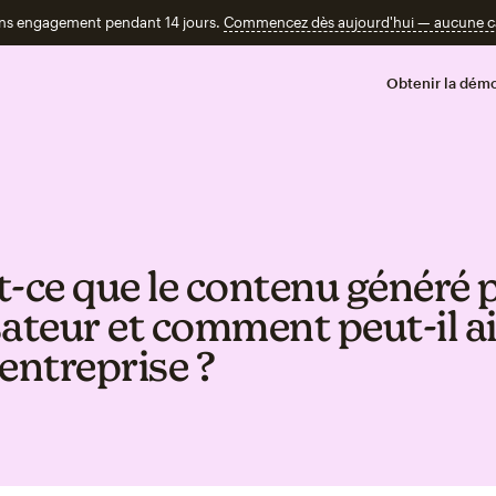
ans engagement pendant 14 jours.
Commencez dès aujourd'hui — aucune car
Obtenir la démo
t‑ce que le contenu généré 
isateur et comment peut‑il a
entreprise ?