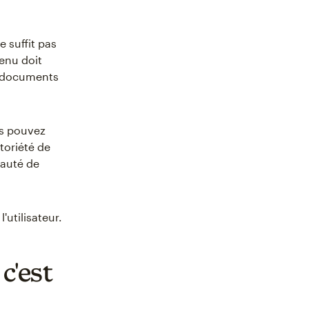
 suffit pas
tenu doit
x documents
us pouvez
toriété de
nauté de
'utilisateur.
c'est