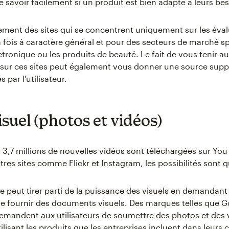
e savoir facilement si un produit est bien adapté à leurs be
alement des sites qui se concentrent uniquement sur les éva
la fois à caractère général et pour des secteurs de marché s
ectronique ou les produits de beauté. Le fait de vous tenir a
s sur ces sites peut également vous donner une source sup
 par l'utilisateur.
suel (photos et vidéos)
 3,7 millions de nouvelles vidéos sont téléchargées sur You
tres sites comme Flickr et Instagram, les possibilités sont qu
 peut tirer parti de la puissance des visuels en demandant
 de fournir des documents visuels. Des marques telles que G
mandent aux utilisateurs de soumettre des photos et des v
lisant les produits que les entreprises incluent dans leur