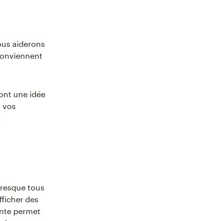
vous aiderons
 conviennent
ont une idée
s vos
.
presque tous
fficher des
ente permet