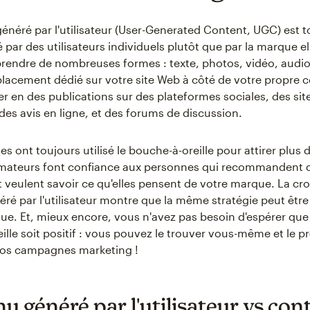
énéré par l'utilisateur (User-Generated Content, UGC) est t
 par des utilisateurs individuels plutôt que par la marque 
rendre de nombreuses formes : texte, photos, vidéo, audio
lacement dédié sur votre site Web à côté de votre propre c
er en des publications sur des plateformes sociales, des sit
es avis en ligne, et des forums de discussion.
es ont toujours utilisé le bouche-à-oreille pour attirer plus d
ateurs font confiance aux personnes qui recommandent d
et veulent savoir ce qu'elles pensent de votre marque. La cr
ré par l'utilisateur montre que la même stratégie peut êtr
que. Et, mieux encore, vous n'avez pas besoin d'espérer que
ille soit positif : vous pouvez le trouver vous-même et le p
vos campagnes marketing !
u généré par l'utilisateur vs co