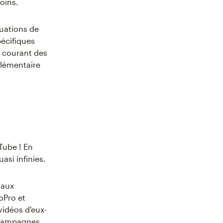
soins.
luations de
pécifiques
u courant des
plémentaire
Tube ! En
asi infinies.
 aux
oPro et
idéos d'eux-
s campagnes