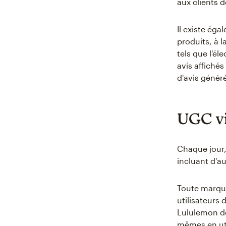
aux clients d
Il existe ég
produits, à 
tels que l'él
avis affiché
d'avis générés
UGC vi
Chaque jour,
incluant d'au
Toute marque
utilisateurs
Lululemon de
mêmes en uti