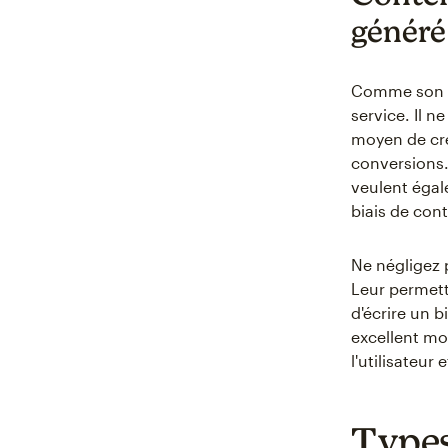
généré
Comme son no
service. Il n
moyen de cré
conversions.
veulent égal
biais de con
Ne négligez 
Leur permett
d'écrire un b
excellent mo
l'utilisateu
Types