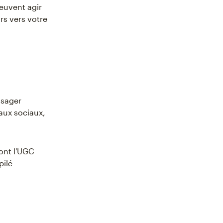
peuvent agir
rs vers votre
isager
eaux sociaux,
ont l'UGC
pilé