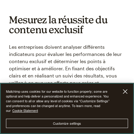
Mesurez la réussite du
contenu exclusif
Les entreprises doivent analyser différents
indicateurs pour évaluer les performances de leur
contenu exclusif et déterminer les points à
optimiser et à améliorer. En fixant des objectifs
clairs et en réalisant un suivi des résultats, vous
veillez à ce que vos efforts pour créer et
promouvoir du contenu exclusif donnent des
Mailchimp uses cookies for our website to function properly; some are
optional and help deliver a personalized and enhanced experience. You
résultats tangibles.
can consent to all or allow any level of cookies via “Customize Settings”
and preferences can be changed at anytime. To learn more, read
our
Cookie Statement
Certains
indicateurs clés de performance (ICP)
pour le contenu exclusif peuvent inclure le nombre
Customize settings
de téléchargements ou de vues, le taux de