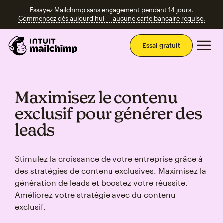
Essayez Mailchimp sans engagement pendant 14 jours.
Commencez dès aujourd'hui — aucune carte bancaire requise.
Men
Essai gratuit
Maximisez le contenu
exclusif pour générer des
leads
Stimulez la croissance de votre entreprise grâce à
des stratégies de contenu exclusives. Maximisez la
génération de leads et boostez votre réussite.
Améliorez votre stratégie avec du contenu
exclusif.