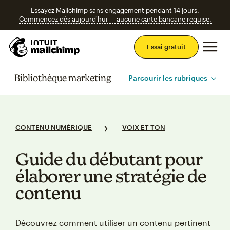
Essayez Mailchimp sans engagement pendant 14 jours.
Commencez dès aujourd'hui — aucune carte bancaire requise.
Men
Essai gratuit
Bibliothèque marketing
Parcourir les rubriques
CONTENU NUMÉRIQUE
VOIX ET TON
Guide du débutant pour
élaborer une stratégie de
contenu
Découvrez comment utiliser un contenu pertinent