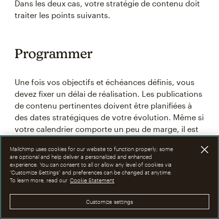
Dans les deux cas, votre stratégie de contenu doit
traiter les points suivants.
Programmer
Une fois vos objectifs et échéances définis, vous
devez fixer un délai de réalisation. Les publications
de contenu pertinentes doivent être planifiées à
des dates stratégiques de votre évolution. Même si
votre calendrier comporte un peu de marge, il est
toujours utile d’anticiper le flux de travail.
Mailchimp uses cookies for our website to function properly; some
are optional and help deliver a personalized and enhanced
experience. You can consent to all or allow any level of cookies via
“Customize Settings” and preferences can be changed at anytime.
Sujets abordés
To learn more, read our
Cookie Statement
Customize settings
Définissez une liste de sujets dans votre stratégie