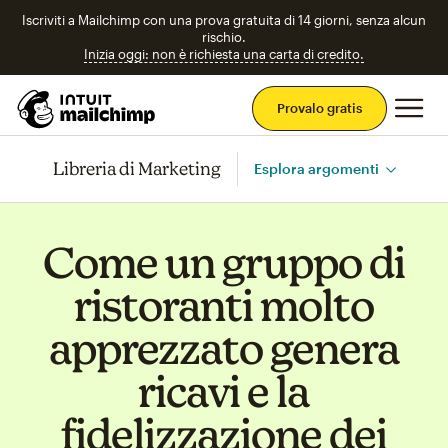
Iscriviti a Mailchimp con una prova gratuita di 14 giorni, senza alcun
rischio.
Inizia oggi: non è richiesta una carta di credito.
Men
Provalo gratis
Libreria di Marketing
Esplora argomenti
Come un gruppo di
ristoranti molto
apprezzato genera
ricavi e la
fidelizzazione dei