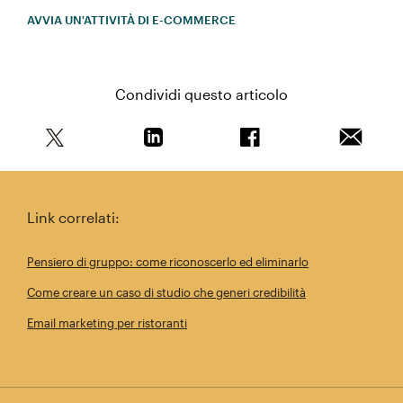
AVVIA UN'ATTIVITÀ DI E-COMMERCE
Condividi questo articolo
Condividi questo articolo su Twitter
Condividi questo articolo su Linkedi
Condividi questo arti
Invia qu
Link correlati:
Pensiero di gruppo: come riconoscerlo ed eliminarlo
Come creare un caso di studio che generi credibilità
Email marketing per ristoranti