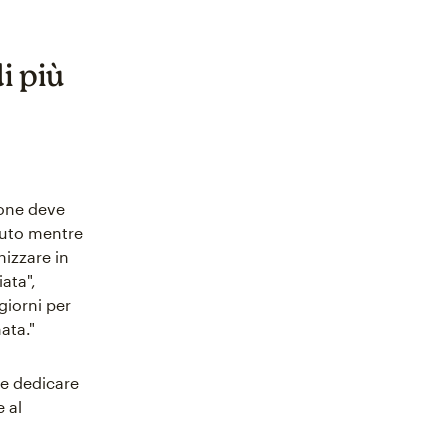
i più
one deve
nuto mentre
izzare in
ata",
giorni per
ata."
ve dedicare
 al