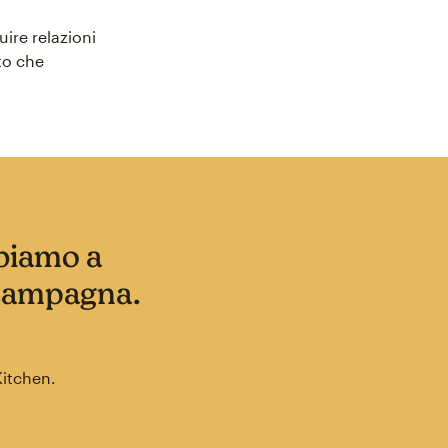
uire relazioni
to che
bbiamo a
 campagna.
Kitchen.