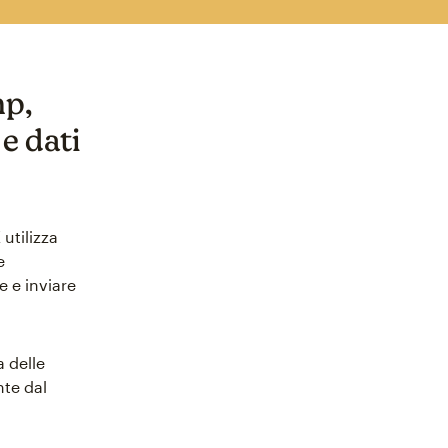
mp,
e dati
utilizza
e
 e inviare
 delle
nte dal