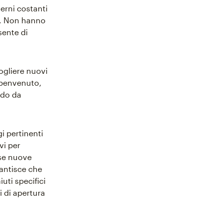
erni costanti
ti. Non hanno
sente di
cogliere nuovi
 benvenuto,
modo da
i pertinenti
vi per
ose nuove
antisce che
uti specifici
i di apertura