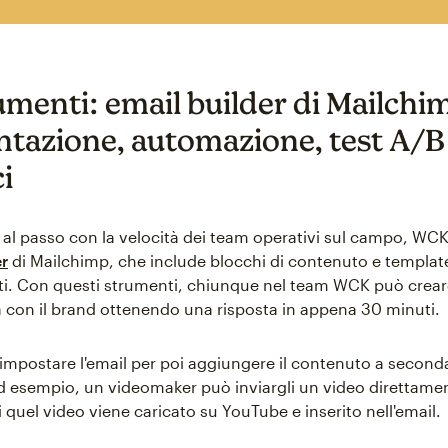
umenti: email builder di Mailchi
tazione, automazione, test A/B 
ci
 al passo con la velocità dei team operativi sul campo, WCK 
er
di Mailchimp, che include blocchi di contenuto e templat
ti. Con questi strumenti, chiunque nel team WCK può creare
ea con il brand ottenendo una risposta in appena 30 minuti.
impostare l'email per poi aggiungere il contenuto a seconda
Ad esempio, un videomaker può inviargli un video direttame
 quel video viene caricato su YouTube e inserito nell'email.