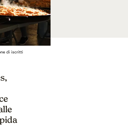
e di iscritti
s,
sce
alle
apida