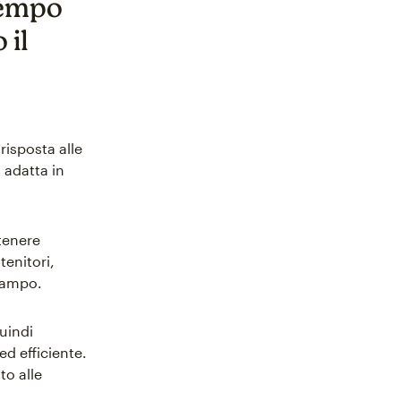
 tempo
 il
risposta alle
i adatta in
stenere
tenitori,
 campo.
uindi
d efficiente.
to alle