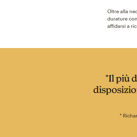
Oltre alla ne
durature con 
affidarsi a r
"Il più
disposizi
* Richa