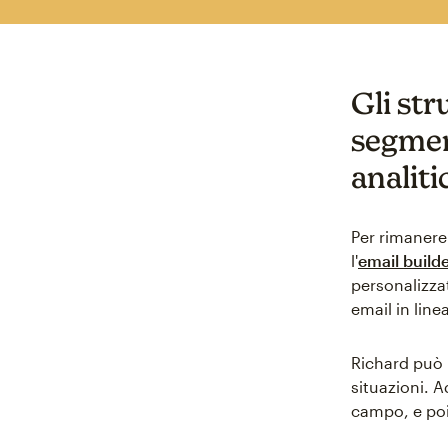
Gli str
segmen
analiti
Per rimanere
l'
email build
personalizza
email in lin
Richard può 
situazioni. 
campo, e poi