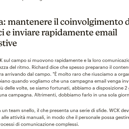
a: mantenere il coinvolgimento d
ci e inviare rapidamente email
tive
CK sul campo si muovono rapidamente e la loro comunicazi
ltezza del ritmo. Richard dice che spesso preparano il conte
a arrivando dal campo. "È molto raro che riusciamo a organ
piano quando vogliamo che una campagna email venga invi
più delle volte, se siamo fortunati, abbiamo a disposizione 2 
una campagna. Altrimenti, dobbiamo farlo in una sola giorn
un team snello, il che presenta una serie di sfide. WCK de
lle attività manuali, in modo che il personale possa gestire
ocessi di comunicazione complessi.