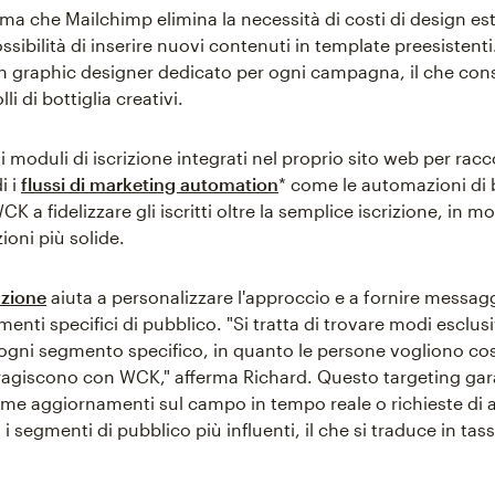
ma che Mailchimp elimina la necessità di costi di design est
ossibilità di inserire nuovi contenuti in template preesisten
n graphic designer dedicato per ogni campagna, il che con
lli di bottiglia creativi.
i moduli di iscrizione integrati nel proprio sito web per rac
i i
flussi di marketing automation
* come le automazioni di
CK a fidelizzare gli iscritti oltre la semplice iscrizione, in 
zioni più solide.
zione
aiuta a personalizzare l'approccio e a fornire messagg
menti specifici di pubblico. "Si tratta di trovare modi esclusi
ogni segmento specifico, in quanto le persone vogliono c
agiscono con WCK," afferma Richard. Questo targeting gar
me aggiornamenti sul campo in tempo reale o richieste di ai
 segmenti di pubblico più influenti, il che si traduce in tass