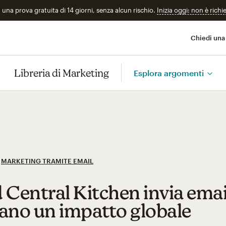
n una prova gratuita di 14 giorni, senza alcun rischio.
Inizia oggi: non è richi
Chiedi una
Libreria di Marketing
Esplora argomenti
MARKETING TRAMITE EMAIL
 Central Kitchen invia emai
ano un impatto globale