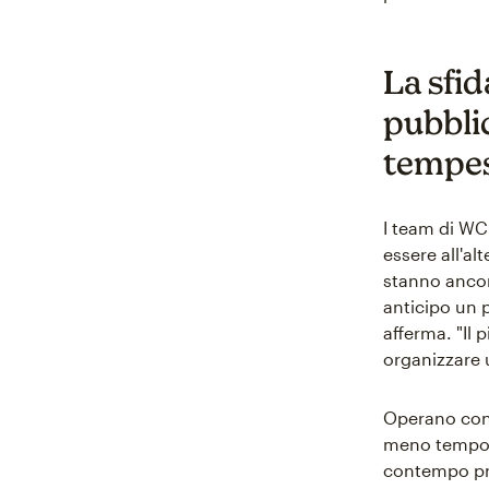
La sfid
pubbli
tempes
I team di W
essere all'a
stanno ancor
anticipo un 
afferma. "Il 
organizzare 
Operano con 
meno tempo a
contempo pr