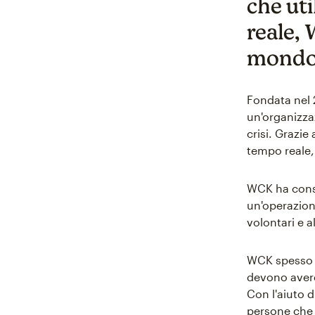
che uti
reale, 
mondo
Fondata nel 
un'organizza
crisi. Grazie
tempo reale,
WCK ha conse
un'operazione
volontari e 
WCK spesso f
devono avere
Con l'aiuto d
persone che