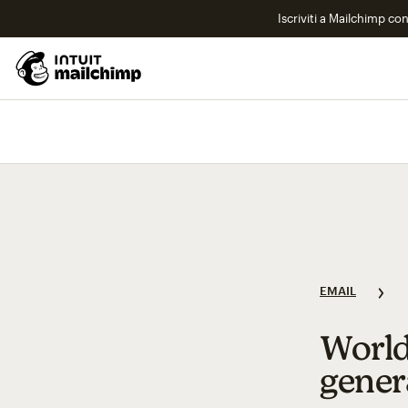
Iscriviti a Mailchimp co
EMAIL
World
gener