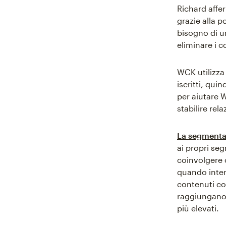
Richard affer
grazie alla p
bisogno di u
eliminare i co
WCK utilizza 
iscritti, quind
per aiutare W
stabilire rela
La segmenta
ai propri seg
coinvolgere 
quando inter
contenuti co
raggiungano i
più elevati.