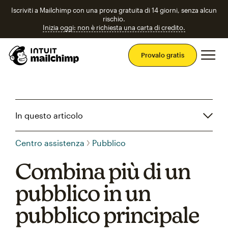
Iscriviti a Mailchimp con una prova gratuita di 14 giorni, senza alcun
rischio.
Inizia oggi: non è richiesta una carta di credito.
Men
Provalo gratis
In questo articolo
Centro assistenza
Pubblico
Combina più di un
pubblico in un
pubblico principale