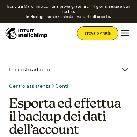
Iscriviti a Mailchimp con una prova gratuita di 14 giorni, senza alcun
rischio.
Inizia oggi: non è richiesta una carta di credito.
Men
Provalo gratis
In questo articolo
Centro assistenza
Conti
Esporta ed effettua
il backup dei dati
dell’account