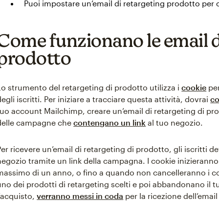
Puoi impostare un’email di retargeting prodotto per
Come funzionano le email di
prodotto
Lo strumento del retargeting di prodotto utilizza i
cookie
per
degli iscritti. Per iniziare a tracciare questa attività, dovrai
co
tuo account Mailchimp, creare un’email di retargeting di pro
delle campagne che
contengano un link
al tuo negozio.
Per ricevere un’email di retargeting di prodotto, gli iscritti
negozio tramite un link della campagna. I cookie inizieranno a
massimo di un anno, o fino a quando non cancelleranno i cook
uno dei prodotti di retargeting scelti e poi abbandonano il t
l’acquisto,
verranno messi in coda
per la ricezione dell’email