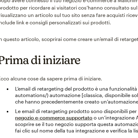
Dopo avere connesso il tuo negozio e-commerce a Mailchimp
prodotto per ricordare ai visitatori cos’hanno consultato sul tu
visualizzano un articolo sul tuo sito senza fare acquisti ric
include link e consigli personalizzati sui prodotti.
In questo articolo, scoprirai come creare un’email di retarge
Prima di iniziare
Ecco alcune cose da sapere prima di iniziare.
L’email di retargeting del prodotto è una funzionalità
automations/) automazione [classica, disponibile so
che hanno precedentemente creato un’automazione 
Le email di retargeting prodotto sono disponibili per 
negozio e-commerce supportato
o un’integrazione A
scoprire se il tuo negozio supporta questa automazio
fai clic sul nome della tua integrazione e verifica la l