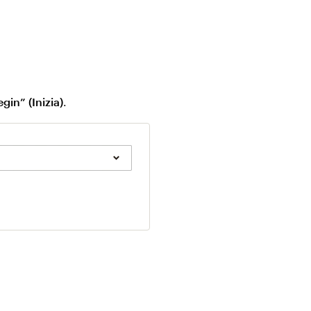
gin” (Inizia)
.
.