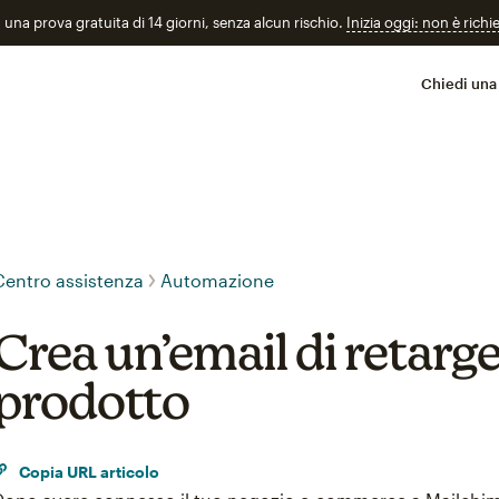
n una prova gratuita di 14 giorni, senza alcun rischio.
Inizia oggi: non è richi
Chiedi una
Centro assistenza
Automazione
Crea un’email di retarge
prodotto
Copia URL articolo