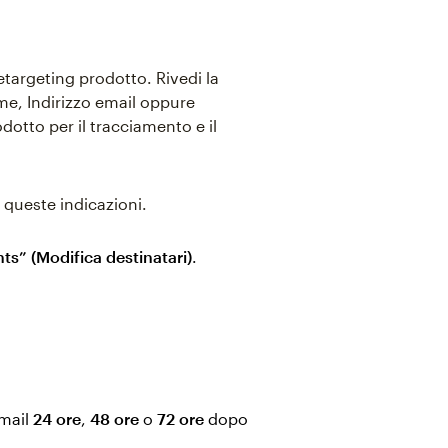
etargeting prodotto. Rivedi la
me, Indirizzo email oppure
rodotto per il tracciamento e il
i queste indicazioni.
nts” (Modifica destinatari)
.
email
24 ore
,
48 ore
o
72 ore
dopo