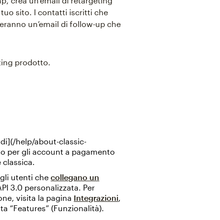
, crea un’email di retargeting
o sito. I contatti iscritti che
everanno un’email di follow-up che
ting prodotto.
 di](/help/about-classic-
lo per gli account a pagamento
classica.
gli utenti che
collegano un
PI 3.0 personalizzata. Per
ne, visita la pagina
Integrazioni
,
ista “Features” (Funzionalità).