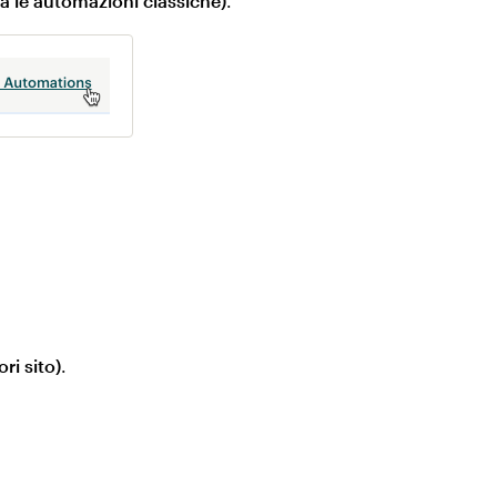
a le automazioni classiche)
.
ri sito)
.