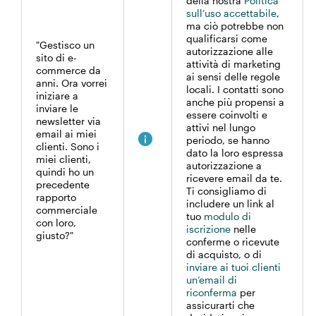
della nostra
Politica
sull’uso accettabile
,
ma ciò potrebbe non
qualificarsi come
"Gestisco un
autorizzazione alle
sito di e-
attività di marketing
commerce da
ai sensi delle regole
anni. Ora vorrei
locali. I contatti sono
iniziare a
anche più propensi a
inviare le
essere coinvolti e
newsletter via
attivi nel lungo
email ai miei
periodo, se hanno
clienti. Sono i
dato la loro espressa
miei clienti,
autorizzazione a
quindi ho un
ricevere email da te.
precedente
Ti consigliamo di
rapporto
includere un link al
commerciale
tuo
modulo di
con loro,
iscrizione
nelle
giusto?"
conferme o ricevute
di acquisto, o di
inviare ai tuoi clienti
un’email di
riconferma
per
assicurarti che