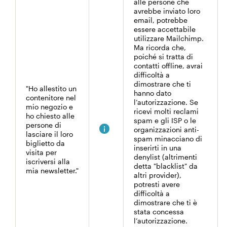
alle persone che
avrebbe inviato loro
email, potrebbe
essere accettabile
utilizzare Mailchimp.
Ma ricorda che,
poiché si tratta di
contatti offline, avrai
difficoltà a
dimostrare che ti
"Ho allestito un
hanno dato
contenitore nel
l’autorizzazione. Se
mio negozio e
ricevi molti reclami
ho chiesto alle
spam e gli ISP o le
persone di
organizzazioni anti-
lasciare il loro
spam minacciano di
biglietto da
inserirti in una
visita per
denylist (altrimenti
iscriversi alla
detta "blacklist" da
mia newsletter."
altri provider),
potresti avere
difficoltà a
dimostrare che ti è
stata concessa
l’autorizzazione.