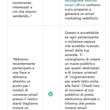
raccogliere indirizzi
ovviamente
email offline
conformi
interessati a
e più propensi a
ciò che stiamo
generare un email
vendendo…"
marketing redditizio.
Questo è accettabile
se ogni partecipante
o visitatore sapeva
che avrebbe ricevuto
email dalla tua
azienda. Ti
"Abbiamo
consigliamo di creare
recentemente
un nuovo pubblico
partecipato a
per questi destinatari
una fiera e
e di inviare un’email
abbiamo
di "ringraziamento
allestito un
per averti fatto visita
punto per i
alla fiera". Chiedi loro
moduli di
di iscriversi al tuo
consenso email
pubblico di posta
presso il nostro
elettronica abituale o
stand Vogliamo
informa che presto
inviare un
invierai email