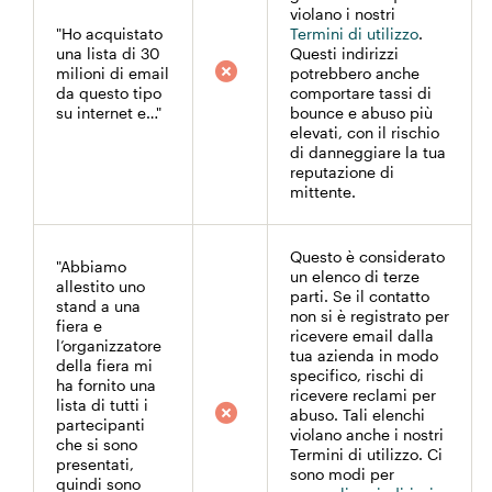
violano i nostri
"Ho acquistato
Termini di utilizzo
.
una lista di 30
Questi indirizzi
milioni di email
potrebbero anche
da questo tipo
comportare tassi di
su internet e…"
bounce e abuso più
elevati, con il rischio
di danneggiare la tua
reputazione di
mittente.
Questo è considerato
"Abbiamo
un elenco di terze
allestito uno
parti. Se il contatto
stand a una
non si è registrato per
fiera e
ricevere email dalla
l’organizzatore
tua azienda in modo
della fiera mi
specifico, rischi di
ha fornito una
ricevere reclami per
lista di tutti i
abuso. Tali elenchi
partecipanti
violano anche i nostri
che si sono
Termini di utilizzo. Ci
presentati,
sono modi per
quindi sono