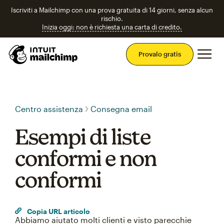
Iscriviti a Mailchimp con una prova gratuita di 14 giorni, senza alcun
rischio.
Inizia oggi: non è richiesta una carta di credito.
Men
Provalo gratis
Centro assistenza
Consegna email
Esempi di liste
conformi e non
conformi
Copia URL articolo
Abbiamo aiutato molti clienti e visto parecchie