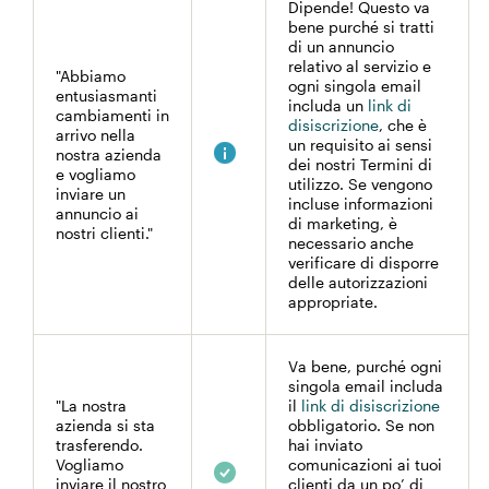
Dipende! Questo va
bene purché si tratti
di un annuncio
relativo al servizio e
"Abbiamo
ogni singola email
entusiasmanti
includa un
link di
cambiamenti in
disiscrizione
, che è
arrivo nella
un requisito ai sensi
nostra azienda
dei nostri Termini di
e vogliamo
utilizzo. Se vengono
inviare un
incluse informazioni
annuncio ai
di marketing, è
nostri clienti."
necessario anche
verificare di disporre
delle autorizzazioni
appropriate.
Va bene, purché ogni
singola email includa
"La nostra
il
link di disiscrizione
azienda si sta
obbligatorio. Se non
trasferendo.
hai inviato
Vogliamo
comunicazioni ai tuoi
inviare il nostro
clienti da un po’ di