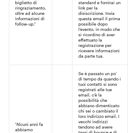
biglietto di
standard e fornirai un
ringraziamento,
link per la
oltre ad alcune
disiscrizione. Invia
informazioni di
questa email il prima
follow-up."
possibile dopo
l’evento, in modo che
si ricordino di aver
effettuato la
registrazione per
ricevere informazioni
da parte tua.
Se è passato un po’
di tempo da quando i
tuoi contatti si sono
registrati alle tue
email, c’è la
possibilità che
abbiano dimenticato
chi sei o cambiato il
loro indirizzo email. I
vecchi indirizzi
"Alcuni anni fa
tendono ad avere
abbiamo
tassi di bounce e di