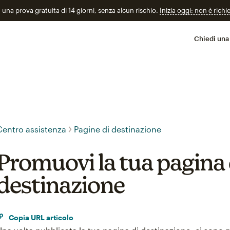
n una prova gratuita di 14 giorni, senza alcun rischio.
Inizia oggi: non è richi
Chiedi una
Centro assistenza
Pagine di destinazione
Promuovi la tua pagina 
destinazione
Copia URL articolo