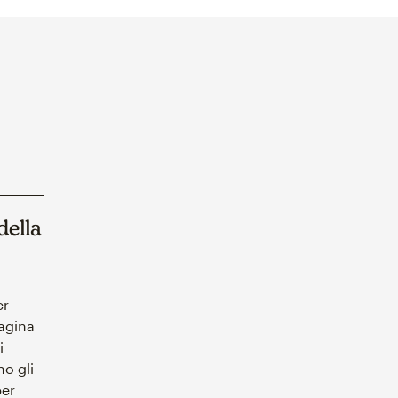
della
er
pagina
i
o gli
per