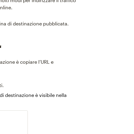
lti modi per indirizzare il traffico
nline.
na di destinazione pubblicata.
L
azione è copiare l’URL e
i.
i destinazione è visibile nella