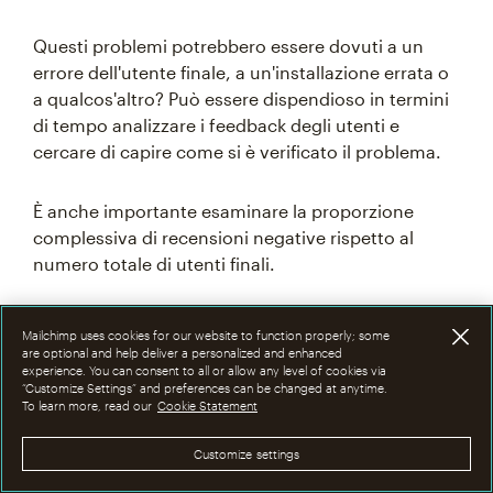
Questi problemi potrebbero essere dovuti a un
errore dell'utente finale, a un'installazione errata o
a qualcos'altro? Può essere dispendioso in termini
di tempo analizzare i feedback degli utenti e
cercare di capire come si è verificato il problema.
È anche importante esaminare la proporzione
complessiva di recensioni negative rispetto al
numero totale di utenti finali.
Dopotutto, è meno probabile che le persone che
Mailchimp uses cookies for our website to function properly; some
usano i tuoi prodotti lascino recensioni se il
are optional and help deliver a personalized and enhanced
experience. You can consent to all or allow any level of cookies via
software funziona bene ed è passato in secondo
“Customize Settings” and preferences can be changed at anytime.
piano nei loro flussi di lavoro. A volte puoi ottenere
To learn more, read our
Cookie Statement
una rappresentazione più equilibrata
incoraggiando gentilmente gli utenti finali a
Customize settings
lasciare un feedback, ma non è sempre possibile.