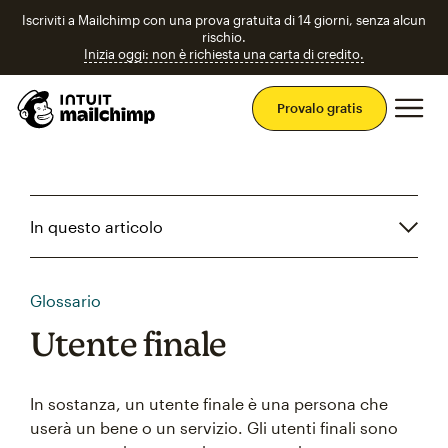
Iscriviti a Mailchimp con una prova gratuita di 14 giorni, senza alcun
rischio.
Inizia oggi: non è richiesta una carta di credito.
Men
Provalo gratis
In questo articolo
Glossario
Utente finale
In sostanza, un utente finale è una persona che
userà un bene o un servizio. Gli utenti finali sono