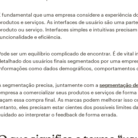
É fundamental que uma empresa considere a experiência do 
produtos e serviços. As interfaces de usuário são uma par
produto ou serviço. Interfaces simples e intuitivas precisa
funcionalidade e eficiência.
Pode ser um equilíbrio complicado de encontrar. É de vital i
detalhado dos usuários finais segmentados por uma empresa.
informações como dados demográficos, comportamentos do
A segmentação precisa, juntamente com a
segmentação de
empresa a comercializar seus produtos e serviços de forma 
façam essa compra final. As marcas podem melhorar isso c
entanto, eles precisam estar cientes dos possíveis limites d
cuidado ao interpretar o feedback de forma errada.