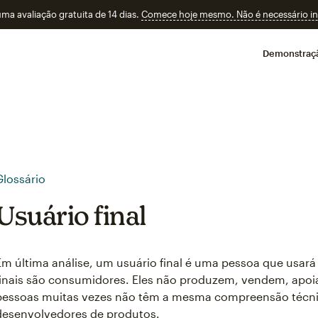
a avaliação gratuita de 14 dias.
Comece hoje mesmo. Não é necessário ins
Demonstraç
Glossário
Usuário final
Em última análise, um usuário final é uma pessoa que usar
finais são consumidores. Eles não produzem, vendem, apo
pessoas muitas vezes não têm a mesma compreensão técnic
desenvolvedores de produtos.