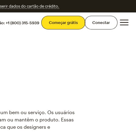
erir dados do cartão de crédito.
Men
Começar grátis
Conectar
ão:
+1 (800) 315-5939
á um bem ou serviço. Os usuários
iam ou mantêm o produto. Essas
a que os designers e