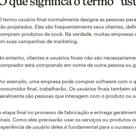
O que significa o termo “usu
O termo usuário final normalmente designa as pessoas par
são projetados. Eles são frequentemente seus clientes, de
compram produtos de você. Na verdade, muitas empresas s
em suas campanhas de marketing.
No entanto, clientes e usuários finais não são necessariam
comprador está comprando em nome de outra pessoa ou g
Por exemplo, uma empresa pode comprar software com o qu
consumidor final, trabalharão. Os usuários finais também sã
geralmente são pessoas que interagem com o produto ou s
A etapa final no processo de fabricação e entrega geralmen
finais. Como eles precisarão usar os serviços ou produtos o
experiência de usuário deles é fundamental para o sucesso