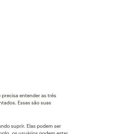
ê precisa entender as três
ntados. Essas são suas
ando suprir. Elas podem ser
mplo, os usuários podem estar