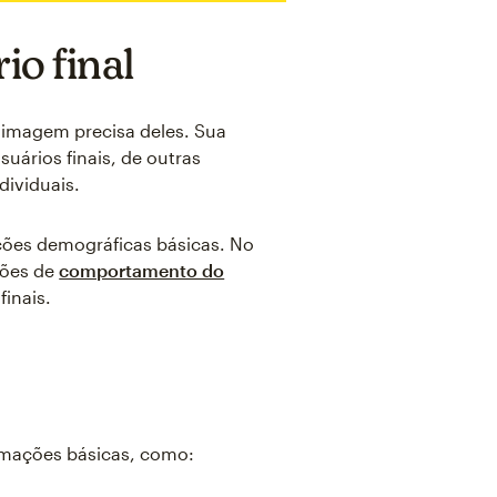
io final
a imagem precisa deles. Sua
uários finais, de outras
dividuais.
ações demográficas básicas. No
rões de
comportamento do
finais.
rmações básicas, como: