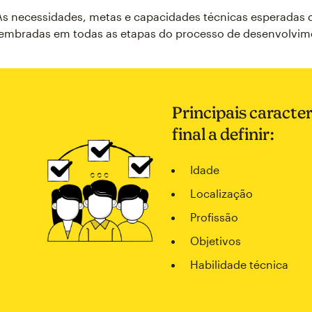
As necessidades, metas e capacidades técnicas esperadas d
lembradas em todas as etapas do processo de desenvolvim
Principais caracter
final a definir:
Idade
Localização
Profissão
Objetivos
Habilidade técnica