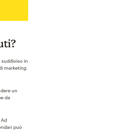
uti?
 suddiviso in
 di marketing
ndere un
be da
. Ad
ondari può