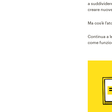
a suddividere
creare nuove
Ma cos'è l'a
Continua a l
come funzion