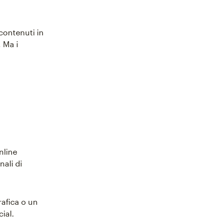
 contenuti in
 Ma i
nline
nali di
rafica o un
ial.