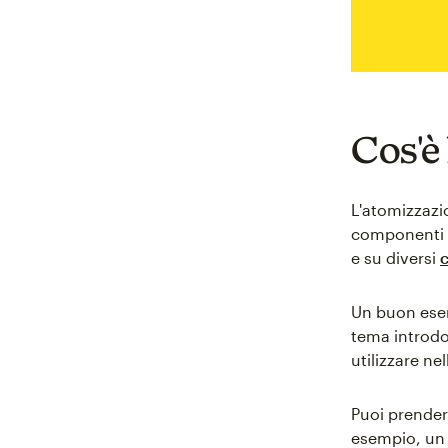
Cos'è
L'atomizzazi
componenti p
e su diversi
c
Un buon esem
tema introdo
utilizzare n
Puoi prender
esempio, un 