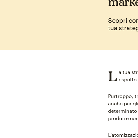
marke
Scopri com
tua strate
L
a tua st
rispetto
Purtroppo, t
anche per gli
determinato 
produrre con
L'atomizzazi