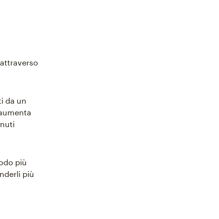
 attraverso
ti da un
e aumenta
nuti
modo più
nderli più