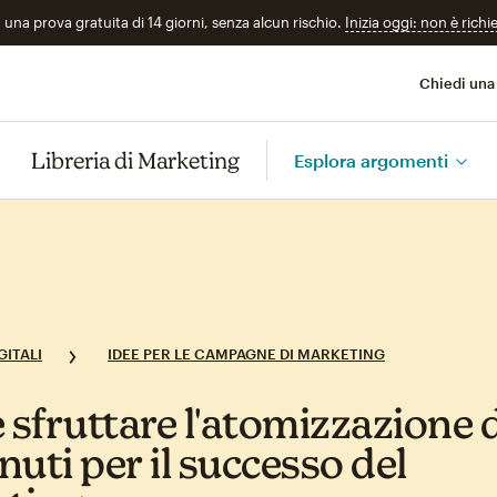
n una prova gratuita di 14 giorni, senza alcun rischio.
Inizia oggi: non è richi
Chiedi una
Libreria di Marketing
Esplora argomenti
GITALI
IDEE PER LE CAMPAGNE DI MARKETING
sfruttare l'atomizzazione 
uti per il successo del