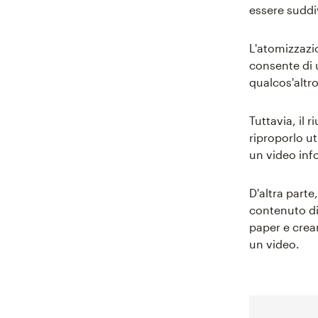
essere suddiv
L'atomizzazio
consente di u
qualcos'altro
Tuttavia, il 
riproporlo u
un video inf
D'altra part
contenuto di
paper e crear
un video.