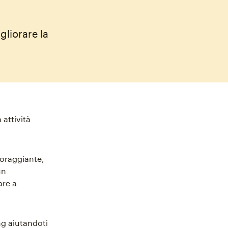
gliorare la
 attività
coraggiante,
un
are a
ng aiutandoti