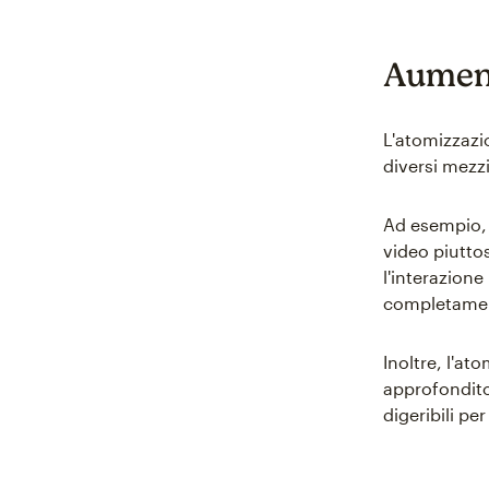
Aument
L'atomizzazi
diversi mezzi
Ad esempio, a
video piutto
l'interazion
completamen
Inoltre, l'a
approfondito
digeribili per