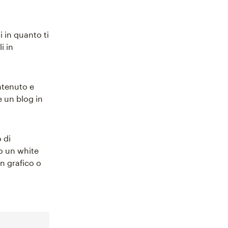
i in quanto ti
i in
ontenuto e
 un blog in
 di
o un white
n grafico o