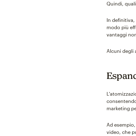
Quindi, qual
In definitiva
modo più eff
vantaggi non
Alcuni degli 
Espande
L'atomizzazio
consentendoti
marketing per
Ad esempio, 
video, che p