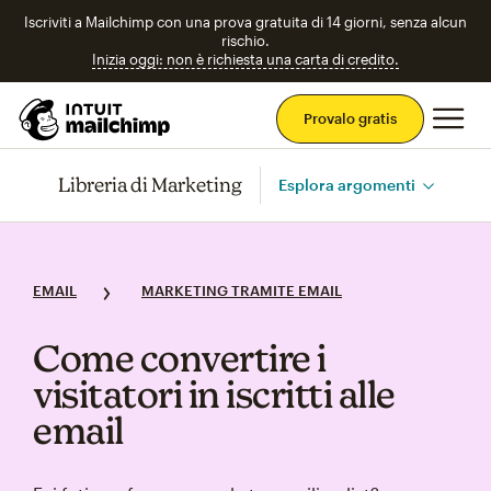
Iscriviti a Mailchimp con una prova gratuita di 14 giorni, senza alcun
rischio.
Inizia oggi: non è richiesta una carta di credito.
Men
Provalo gratis
Libreria di Marketing
Esplora argomenti
EMAIL
MARKETING TRAMITE EMAIL
Come convertire i
visitatori in iscritti alle
email