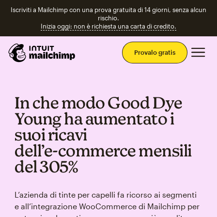
Iscriviti a Mailchimp con una prova gratuita di 14 giorni, senza alcun
rischio.
Inizia oggi: non è richiesta una carta di credito.
Men
Provalo gratis
In che modo Good Dye
Young ha aumentato i
suoi ricavi
dell’e‑commerce mensili
del 305%
L’azienda di tinte per capelli fa ricorso ai segmenti
e all’integrazione WooCommerce di Mailchimp per