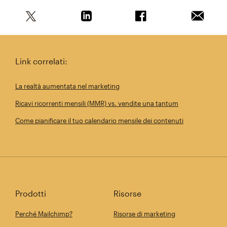
Condividi questo articolo su Twitter
Condividi questo articolo su Linkedi
Condividi questo arti
Invia qu
Link correlati:
La realtà aumentata nel marketing
Ricavi ricorrenti mensili (MMR) vs. vendite una tantum
Come pianificare il tuo calendario mensile dei contenuti
Prodotti
Risorse
Perché Mailchimp?
Risorse di marketing