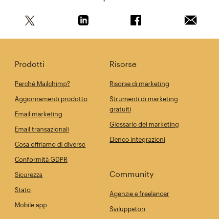
Condividi questo articolo su Twitter
Condividi questo articolo su Linkedi
Condividi questo arti
Invia qu
Prodotti
Risorse
Perché Mailchimp?
Risorse di marketing
Aggiornamenti prodotto
Strumenti di marketing
gratuiti
Email marketing
Glossario del marketing
Email transazionali
Elenco integrazioni
Cosa offriamo di diverso
Conformità GDPR
Community
Sicurezza
Stato
Agenzie e freelancer
Mobile app
Sviluppatori