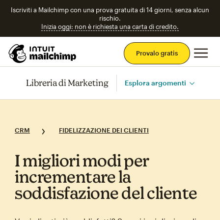
Iscriviti a Mailchimp con una prova gratuita di 14 giorni, senza alcun
rischio.
Inizia oggi: non è richiesta una carta di credito.
Men
Provalo gratis
Libreria di Marketing
Esplora argomenti
CRM
FIDELIZZAZIONE DEI CLIENTI
I migliori modi per
incrementare la
soddisfazione del cliente