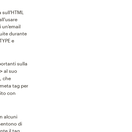
a sull'HTML
ll'usare
i un'email
uite durante
CTYPE e
portanti sulla
al suo
>
, che
 meta tag per
nito con
n alcuni
nsentono di
te il tag