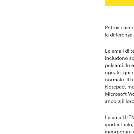
Potresti ave
la differenza 
Le email di t
includono so
pulsanti. In 
uguale, quin
normale. Il t
Notepad, men
Microsoft Wor
ancora il lo
Le email HTM
ipertestuale
incorporare 