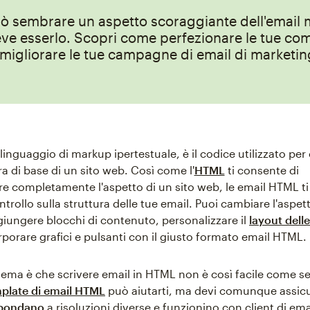
ò sembrare un aspetto scoraggiante dell'email 
ve esserlo. Scopri come perfezionare le tue co
igliorare le tue campagne di email di marketin
linguaggio di markup ipertestuale, è il codice utilizzato per 
ra di base di un sito web. Così come l'
HTML
ti consente di
re completamente l'aspetto di un sito web, le email HTML t
rollo sulla struttura delle tue email. Puoi cambiare l'aspet
ggiungere blocchi di contenuto, personalizzare il
layout dell
rporare grafici e pulsanti con il giusto formato email HTML.
lema è che scrivere email in HTML non è così facile come s
plate di email HTML
può aiutarti, ma devi comunque assicur
spondano
a risoluzioni diverse e funzionino con client di emai