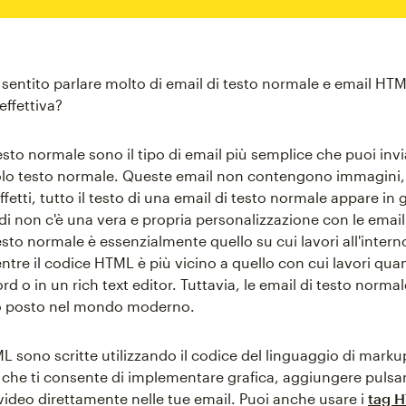
r sentito parlare molto di email di testo normale e email HT
effettiva?
esto normale sono il tipo di email più semplice che puoi inv
lo testo normale. Queste email non contengono immagini,
effetti, tutto il testo di una email di testo normale appare in
di non c'è una vera e propria personalizzazione con le email
esto normale è essenzialmente quello su cui lavori all'intern
tre il codice HTML è più vicino a quello con cui lavori quan
d o in un rich text editor. Tuttavia, le email di testo norm
ro posto nel mondo moderno.
L sono scritte utilizzando il codice del linguaggio di marku
, che ti consente di implementare grafica, aggiungere pulsan
video direttamente nelle tue email. Puoi anche usare i
tag 