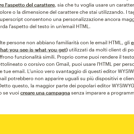
e l'aspetto del carattere
, sia che tu voglia usare un caratte
olore o la dimensione del carattere che stai utilizzando. I t
superscript consentono una personalizzazione ancora magg
rda l'aspetto del testo in un'email HTML.
e persone non abbiano familiarità con le email HTML, gli
e
at-you-see-is-what-you-get)
utilizzati da molti client di p
ffrono funzionalità simili. Proprio come puoi rendere il testo
ottolineato o corsivo con Gmail, puoi usare l'HTML per pers
le tue email. L'unico vero svantaggio di questi editor WYSIWY
ail potrebbero non apparire uguali su più dispositivi e clien
 Detto questo, la maggior parte dei popolari editor WYSIWYG
o se vuoi
creare una campagna
senza imparare a programm