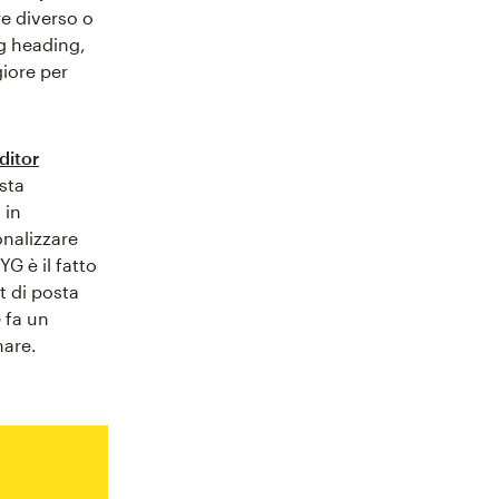
re diverso o
ag heading,
iore per
ditor
osta
 in
onalizzare
G è il fatto
t di posta
 fa un
are.