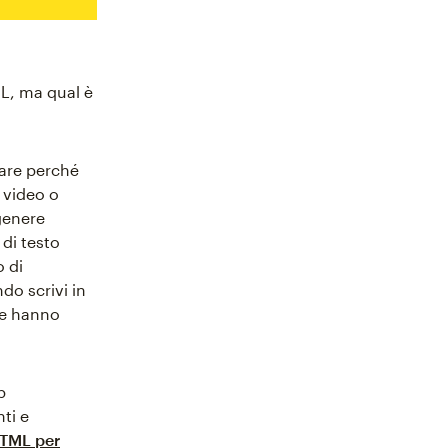
ML, ma qual è
iare perché
 video o
 genere
 di testo
o di
do scrivi in
ale hanno
p
ti e
HTML per