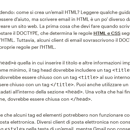
iedendo: come si crea un'email HTML? Leggere qualche guid
ssere d'aiuto, ma scrivere email in HTML è un po' diverso da
reare un sito web. La prima cosa che devi fare quando scriv
tare il DOCTYPE, che determina le regole
HTML e CSS
seg
ll'HTML. Tuttavia, alcuni client di email sovrascrivono il DO
 proprie regole per l'HTML.
è quella in cui inserire il titolo e altre informazioni im
head>
ome minimo, il tag head dovrebbe includere un tag
<title
 dovrebbe essere chiuso con un tag
al suo interno
<title>
sere chiuso con un tag
. Puoi anche utilizzare un
</title>
tadati all'interno della sezione
. Una volta che hai fi
<head>
one, dovrebbe essere chiusa con
.
</head>
te che alcuni tag ed elementi potrebbero non funzionare co
osta elettronica. Diversi client di posta elettronica non co
tag
nella testa di un'email, mentre Gmail non consen
<style>