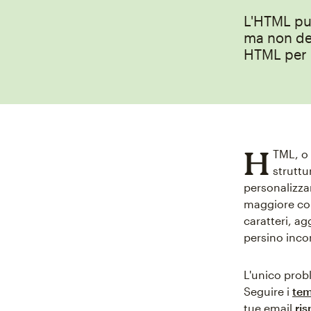
L'HTML pu
ma non de
HTML per m
H
TML, o 
struttu
personalizza
maggiore cont
caratteri, a
persino inco
L'unico prob
Seguire i
tem
tue email
ri