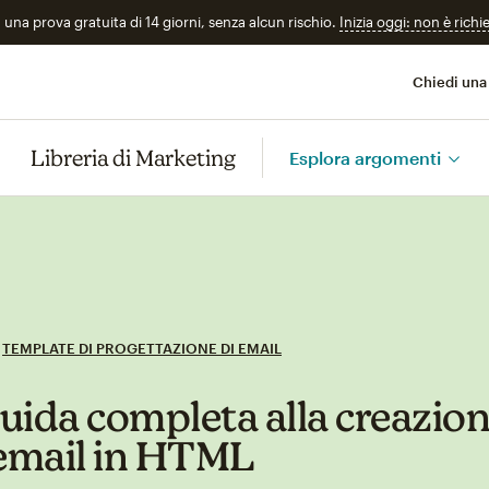
n una prova gratuita di 14 giorni, senza alcun rischio.
Inizia oggi: non è richi
Chiedi una
Libreria di Marketing
Esplora argomenti
TEMPLATE DI PROGETTAZIONE DI EMAIL
uida completa alla creazio
 email in HTML