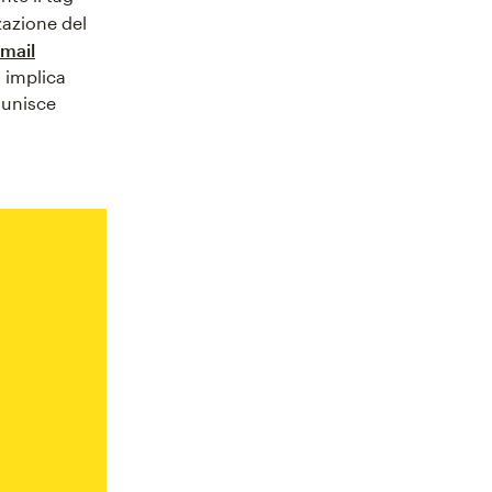
zazione del
email
n implica
 unisce