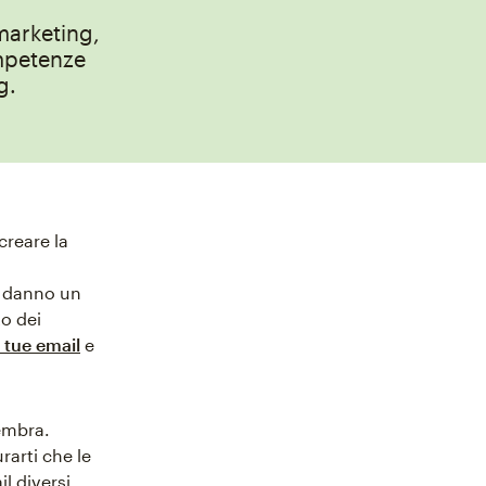
marketing,
mpetenze
g.
creare la
i danno un
to dei
e tue email
e
embra.
arti che le
l diversi.