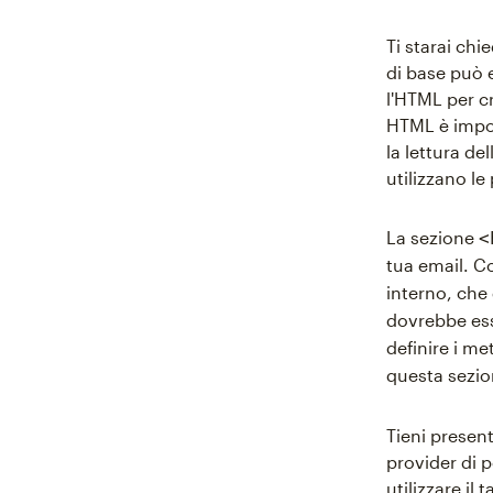
Ti starai ch
di base può e
l'HTML per c
HTML è impos
la lettura de
utilizzano le
La sezione
<
tua email. C
interno, che
dovrebbe es
definire i me
questa sezi
Tieni presen
provider di p
utilizzare il 