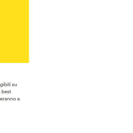
ibili su
e best
teranno a