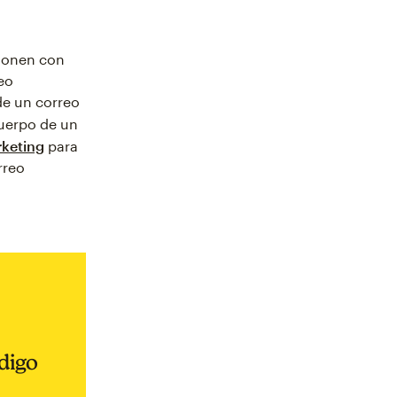
cionen con
eo
e un correo
uerpo de un
rketing
para
rreo
digo