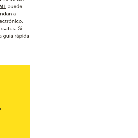
TML
puede
ondan
a
lectrónico.
nsatos. Si
a guía rápida
o