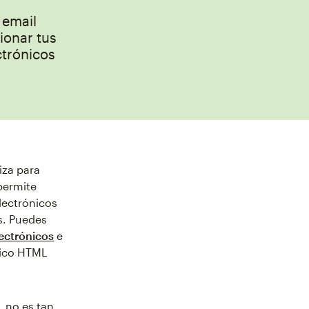
 email
ionar tus
ctrónicos
iza para
permite
lectrónicos
s. Puedes
lectrónicos
e
nico HTML
L no es tan