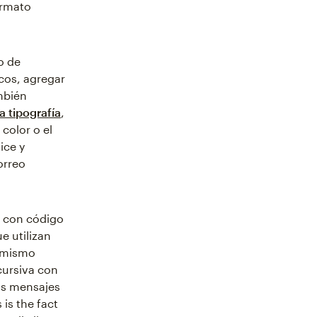
ormato
o de
cos, agregar
mbién
a tipografía
,
 color o el
ice y
orreo
s con código
e utilizan
l mismo
cursiva con
tus mensajes
is the fact