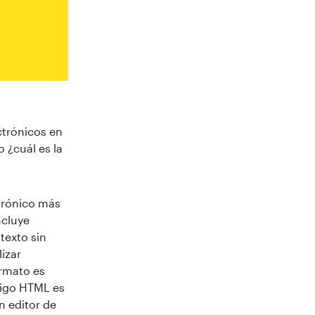
ctrónicos en
 ¿cuál es la
ctrónico más
ncluye
texto sin
izar
ormato es
digo HTML es
n editor de