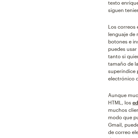
texto enriqu
siguen teni
Los correos 
lenguaje de 
botones e in
puedes usar
tanto si quie
tamaño de la
superíndice 
electrónico
Aunque mucha
HTML, los
ed
muchos clien
modo que pue
Gmail, puede
de correo el