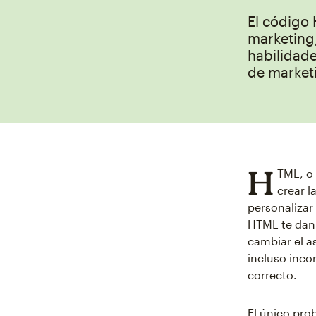
El código
marketing,
habilidad
de market
H
TML, o 
crear l
personalizar
HTML te dan 
cambiar el a
incluso inco
correcto.
El único pro