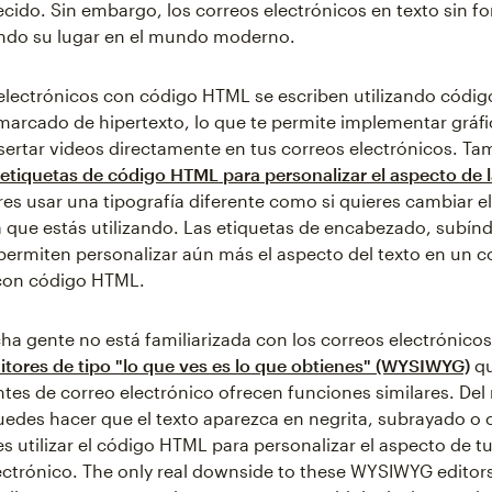
ecido. Sin embargo, los correos electrónicos en texto sin f
endo su lugar en el mundo moderno.
electrónicos con código HTML se escriben utilizando códig
marcado de hipertexto, lo que te permite implementar gráfi
sertar videos directamente en tus correos electrónicos. Ta
etiquetas de código HTML para personalizar el aspecto de l
res usar una tipografía diferente como si quieres cambiar el
 que estás utilizando. Las etiquetas de encabezado, subínd
permiten personalizar aún más el aspecto del texto en un c
 con código HTML.
 gente no está familiarizada con los correos electrónico
itores de tipo "lo que ves es lo que obtienes" (WYSIWYG)
qu
tes de correo electrónico ofrecen funciones similares. De
des hacer que el texto aparezca en negrita, subrayado o 
s utilizar el código HTML para personalizar el aspecto de 
ectrónico. The only real downside to these WYSIWYG editors 