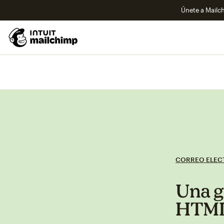
Únete a Mailch
CORREO ELEC
Una g
HTML