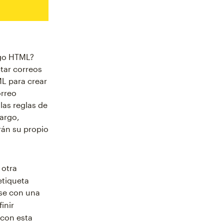
igo HTML?
tar correos
L para crear
orreo
las reglas de
argo,
rán su propio
 otra
etiqueta
rse con una
inir
 con esta