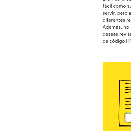
fácil como s
servir, pero
diferentes r
Además, no p
deseas revis
de código HT