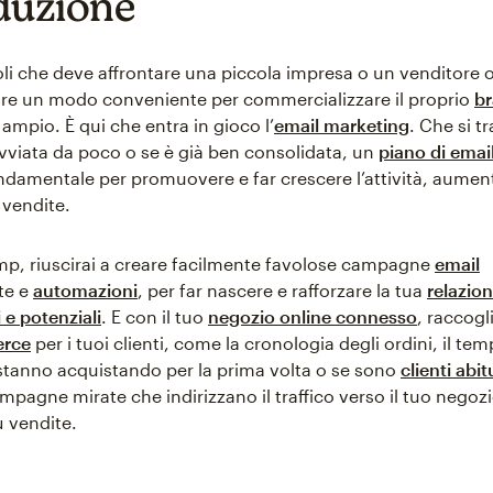
duzione
oli che deve affrontare una piccola impresa o un venditore on
vare un modo conveniente per commercializzare il proprio
b
ampio. È qui che entra in gioco l’
email marketing
. Che si tr
vviata da poco o se è già ben consolidata, un
piano di emai
ndamentale per promuovere e far crescere l’attività, aumenta
 vendite.
p, riuscirai a creare facilmente favolose campagne
email
te e
automazioni
, per far nascere e rafforzare la tua
relazion
i e potenziali
. E con il tuo
negozio online connesso
, raccogl
erce
per i tuoi clienti, come la cronologia degli ordini, il te
e stanno acquistando per la prima volta o se sono
clienti abit
mpagne mirate che indirizzano il traffico verso il tuo negozi
 vendite.