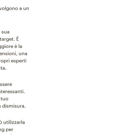
ivolgono a un
a sua
target. È
ggiore è la
ensioni, una
ropri esperti
ta.
essere
nteressanti.
 tuo
a dismisura.
utilizzarla
ng per