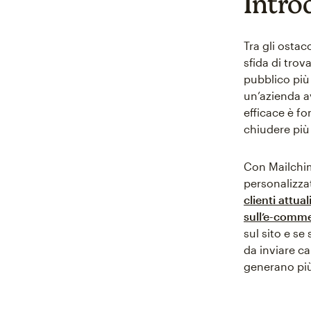
Intro
Tra gli ostac
sfida di tro
pubblico più 
un’azienda a
efficace è fo
chiudere più
Con Mailchim
personalizza
clienti attual
sull’e-comm
sul sito e s
da inviare ca
generano più