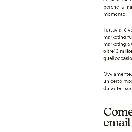
perché la ma
momento.
Tuttavia, è v
marketing fu 
marketing a 
oltre13 milio
quell’occasi
Ovviamente, 
un certo mod
durante i su
Come 
email