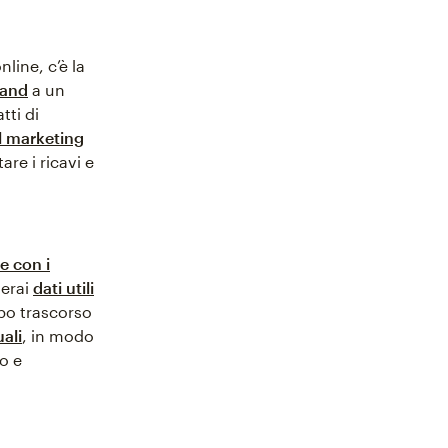
line, c’è la
rand
a un
atti di
l marketing
re i ricavi e
e con i
ierai
dati utili
mpo trascorso
uali
, in modo
o e