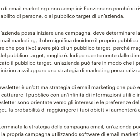
di email marketing sono semplici: Funzionano perché si r
bilito di persone, o al pubblico target di un’azienda.
’azienda possa iniziare una campagna, deve determinare l
email marketing, il che significa decidere il proprio pubblico 
tre che positivo) avere più di un pubblico target, perché ma
el pubblico target, meglio è. Indipendentemente dalle dim
icato il pubblico target, un’azienda può fare in modo che i p
inizino a sviluppare una strategia di marketing personalizza
newsletter è un’ottima strategia di email marketing che può 
r catturare il pubblico con un’infinità di informazioni utili e i
sletter sono orientate verso gli interessi e le preferenze del
et, la probabilità di raggiungere i tuoi obiettivi aumenterà 
terminata la strategia della campagna email, un’azienda può 
e la propria campagna utilizzando software di email marketi