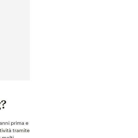
g?
 anni prima e
tività tramite
 molti