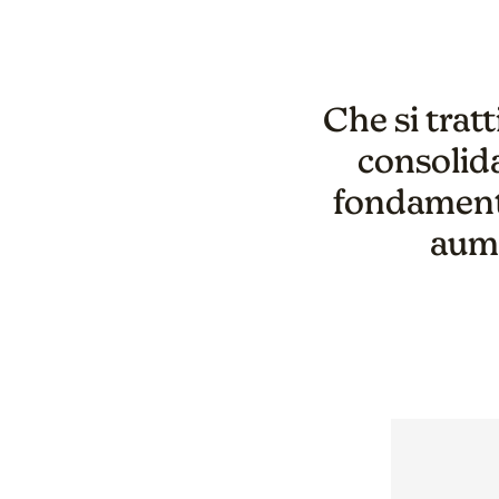
Che si trat
consolida
fondamenta
aume