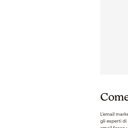
Come 
L’email marke
gli esperti d
email fosse 