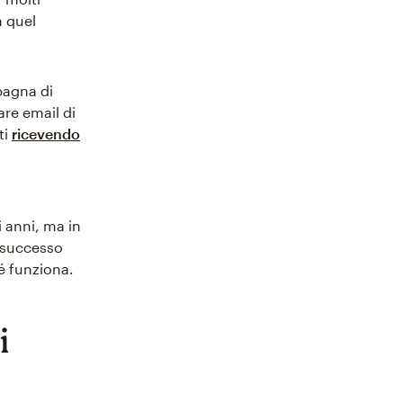
n quel
pagna di
are email di
ti
ricevendo
 anni, ma in
 successo
é funziona.
i