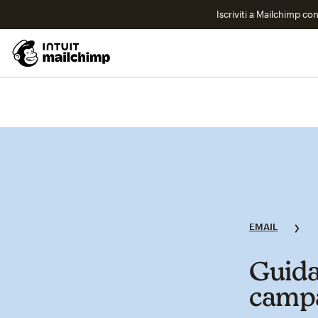
Iscriviti a Mailchimp co
EMAIL
Guida
campa