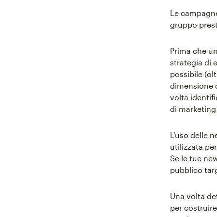
Le campagne 
gruppo presta
Prima che un
strategia di 
possibile (ol
dimensione d
volta identif
di marketing 
L’uso delle 
utilizzata pe
Se le tue new
pubblico targ
Una volta de
per costruir