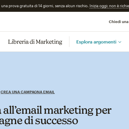
n una prova gratuita di 14 giorni, senza alcun rischio.
Inizia oggi: non è richi
Chiedi una
Libreria di Marketing
Esplora argomenti
CREA UNA CAMPAGNA EMAIL
 all’email marketing per
gne di successo