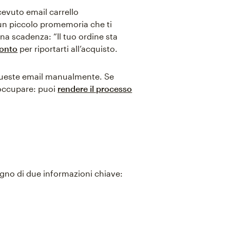
cevuto email carrello
 un piccolo promemoria che ti
na scadenza: “Il tuo ordine sta
conto
per riportarti all’acquisto.
 queste email manualmente. Se
eoccupare: puoi
rendere il processo
ogno di due informazioni chiave: