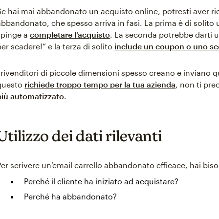
Se hai mai abbandonato un acquisto online, potresti aver ri
abbandonato, che spesso arriva in fasi. La prima è di solito
spinge a
completare l’acquisto
. La seconda potrebbe darti u
per scadere!” e la terza di solito
include un coupon o uno s
I rivenditori di piccole dimensioni spesso creano e inviano
questo
richiede troppo tempo per la tua azienda
, non ti pr
più automatizzato
.
Utilizzo dei dati rilevanti
Per scrivere un’email carrello abbandonato efficace, hai bis
Perché il cliente ha iniziato ad acquistare?
Perché ha abbandonato?