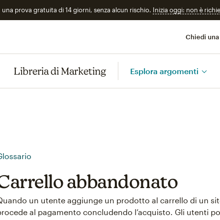
n una prova gratuita di 14 giorni, senza alcun rischio.
Inizia oggi: non è richi
Chiedi una
Libreria di Marketing
Esplora argomenti
Glossario
Carrello abbandonato
Quando un utente aggiunge un prodotto al carrello di un s
procede al pagamento concludendo l’acquisto. Gli utenti 