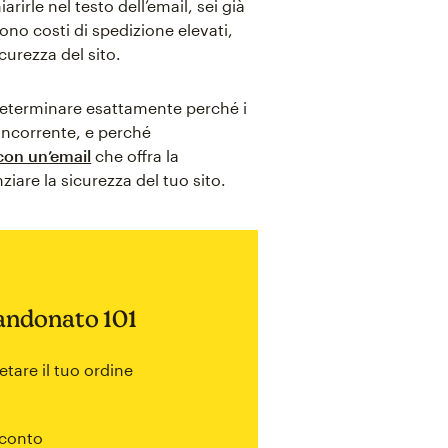
irle nel testo dell’email, sei già
no costi di spedizione elevati,
curezza del sito.
 determinare esattamente perché i
oncorrente, e perché
 con un’email
che offra la
ziare la sicurezza del tuo sito.
bandonato 101
are il tuo ordine
sconto