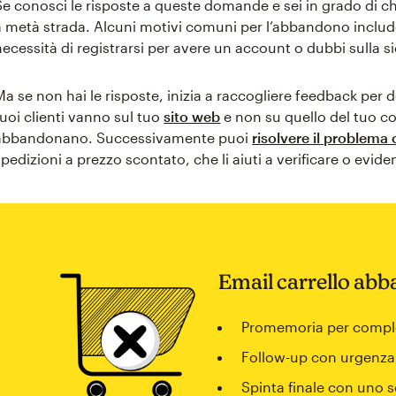
Se conosci le risposte a queste domande e sei in grado di chiar
a metà strada. Alcuni motivi comuni per l’abbandono includo
necessità di registrarsi per avere un account o dubbi sulla si
Ma se non hai le risposte, inizia a raccogliere feedback per
tuoi clienti vanno sul tuo
sito web
e non su quello del tuo c
abbandonano. Successivamente puoi
risolvere il problema
spedizioni a prezzo scontato, che li aiuti a verificare o eviden
Email carrello ab
Promemoria per complet
Follow-up con urgenza
Spinta finale con uno 