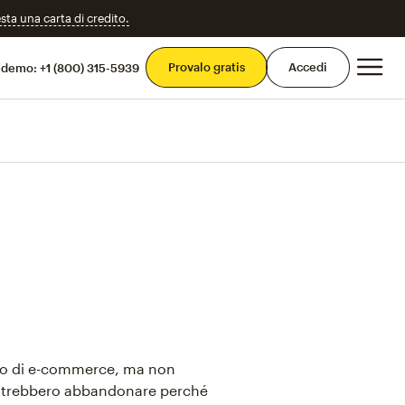
esta una carta di credito.
Men
Provalo gratis
Accedi
 demo:
+1 (800) 315-5939
ito di e-commerce, ma non
potrebbero abbandonare perché