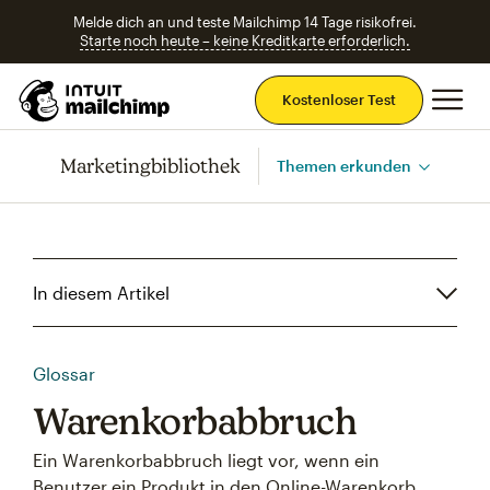
Melde dich an und teste Mailchimp 14 Tage risikofrei.
Starte noch heute – keine Kreditkarte erforderlich.
Ha
Kostenloser Test
Marketingbibliothek
Themen erkunden
In diesem Artikel
Glossar
Warenkorbabbruch
Ein Warenkorbabbruch liegt vor, wenn ein
Benutzer ein Produkt in den Online-Warenkorb