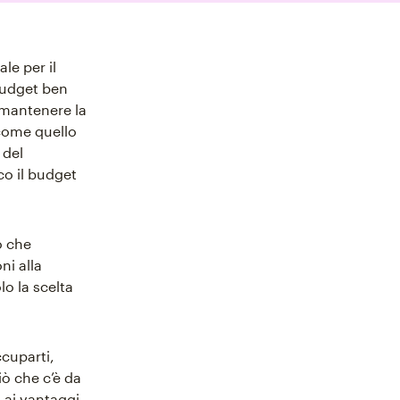
le per il
 budget ben
a mantenere la
 come quello
 del
co il budget
o che
i alla
lo la scelta
cuparti,
iò che c’è da
i ai vantaggi