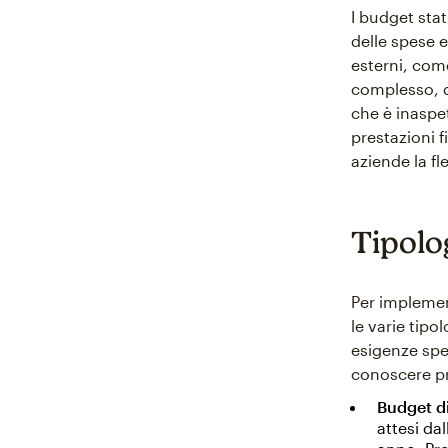
I budget stat
delle spese 
esterni, com
complesso, qu
che è inaspe
prestazioni 
aziende la fl
Tipolog
Per implemen
le varie tipo
esigenze spe
conoscere pr
Budget di
attesi da