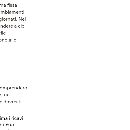
ima fissa
 cambiamenti
iornati. Nel
ondere a ciò
lle
ono alle
 comprendere
e tue
e dovresti
ma i ricavi
mente un