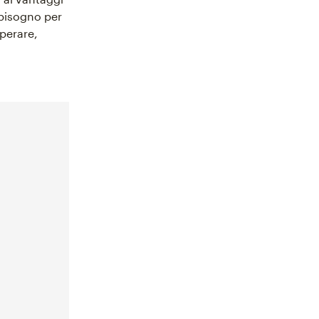
i bisogno per
perare,