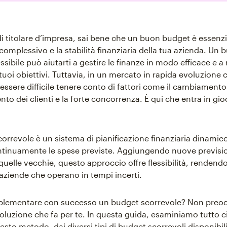
di titolare d’impresa, sai bene che un buon budget è essenzia
omplessivo e la stabilità finanziaria della tua azienda. Un
essibile può aiutarti a gestire le finanze in modo efficace e 
 tuoi obiettivi. Tuttavia, in un mercato in rapida evoluzione
essere difficile tenere conto di fattori come il cambiamento
o dei clienti e la forte concorrenza. È qui che entra in gio
orrevole è un sistema di pianificazione finanziaria dinamic
tinuamente le spese previste. Aggiungendo nuove prevision
uelle vecchie, questo approccio offre flessibilità, rendendo
 aziende che operano in tempi incerti.
lementare con successo un budget scorrevole? Non preoc
oluzione che fa per te. In questa guida, esaminiamo tutto c
sto metodo, dai diversi tipi di budget scorrevoli disponibil