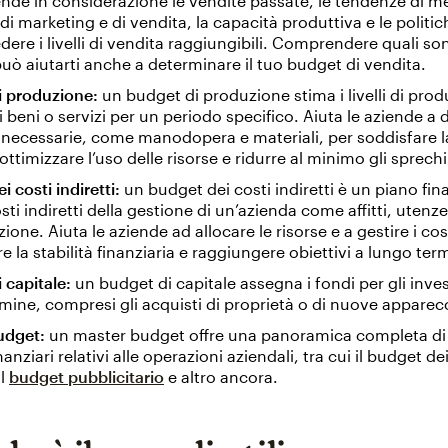
nde in considerazione le vendite passate, le tendenze di me
 di marketing e di vendita, la capacità produttiva e le politic
dere i livelli di vendita raggiungibili. Comprendere quali so
uò aiutarti anche a determinare il tuo budget di vendita.
i produzione:
un budget di produzione stima i livelli di pro
di beni o servizi per un periodo specifico. Aiuta le aziende a
e necessarie, come manodopera e materiali, per soddisfare
ottimizzare l’uso delle risorse e ridurre al minimo gli sprechi
 costi indiretti:
un budget dei costi indiretti è un piano fin
sti indiretti della gestione di un’azienda come affitti, utenze
one. Aiuta le aziende ad allocare le risorse e a gestire i cos
 la stabilità finanziaria e raggiungere obiettivi a lungo ter
 capitale:
un budget di capitale assegna i fondi per gli inve
mine, compresi gli acquisti di proprietà o di nuove apparec
udget:
un master budget offre una panoramica completa di t
nanziari relativi alle operazioni aziendali, tra cui il budget de
il
budget pubblicitario
e altro ancora.