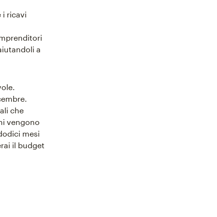
i ricavi
imprenditori
aiutandoli a
ole.
icembre.
ali che
chi vengono
dodici mesi
rai il budget