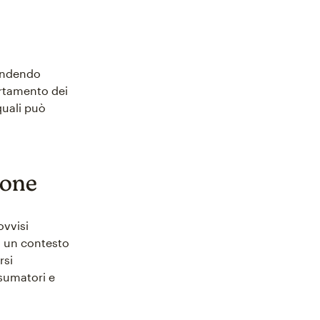
rendendo
rtamento dei
quali può
ione
ovvisi
n un contesto
rsi
nsumatori e