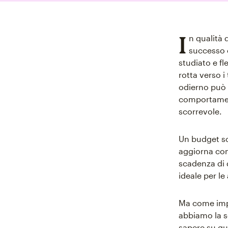
I
n qualità 
successo c
studiato e fl
rotta verso i
odierno può 
comportament
scorrevole.
Un budget sc
aggiorna con
scadenza di q
ideale per le
Ma come imp
abbiamo la s
sapere su que