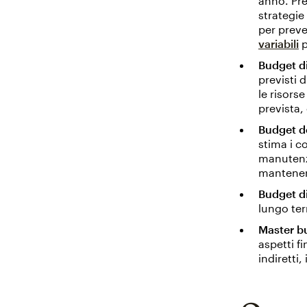
anno. Pre
strategie
per preve
variabili
p
Budget d
previsti 
le risors
prevista, 
Budget dei
stima i co
manutenzi
mantenere
Budget di
lungo ter
Master b
aspetti fi
indiretti, 