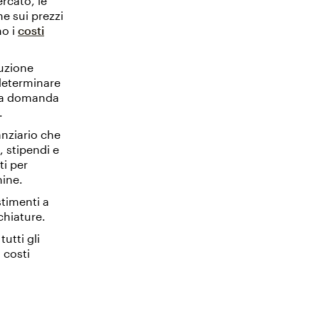
rcato, le
he sui prezzi
no i
costi
duzione
 determinare
 la domanda
.
anziario che
, stipendi e
ti per
mine.
stimenti a
chiature.
utti gli
i costi