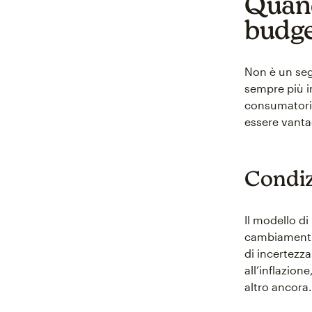
Quando
budge
Non è un seg
sempre più 
consumatori,
essere vanta
Condiz
Il modello d
cambiamenti 
di incertezz
all’inflazio
altro ancora.