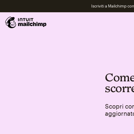
Iscriviti a Mailchimp co
Come 
scorr
Scopri co
aggiornato