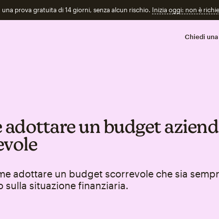
n una prova gratuita di 14 giorni, senza alcun rischio.
Inizia oggi: non è richi
Chiedi una
adottare un budget aziend
evole
me adottare un budget scorrevole che sia semp
 sulla situazione finanziaria.