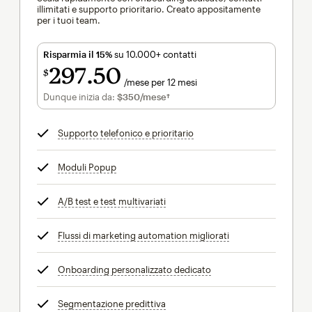
illimitati e supporto prioritario. Creato appositamente
per i tuoi team.
Risparmia il 15%
su 10.000+ contatti
297
50
$
/mese per 12 mesi
$297.50
al mese per 12 mesi
Dunque inizia da:
$350
/mese†
al mese†
Supporto telefonico e prioritario
tooltip
Moduli Popup
tooltip
A/B test e test multivariati
tooltip
Flussi di marketing automation migliorati
tooltip
Onboarding personalizzato dedicato
tooltip
Segmentazione predittiva
tooltip