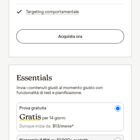
Targeting comportamentale
tooltip
Acquista ora
Essentials
Invia i contenuti giusti al momento giusto con
funzionalità di test e pianificazione.
Prova gratuita
Gratis
per 14 giorni
Dunque inizia da:
$13
/mese†
al mese†
Risparmia il 15%
su 10.000+ contatti