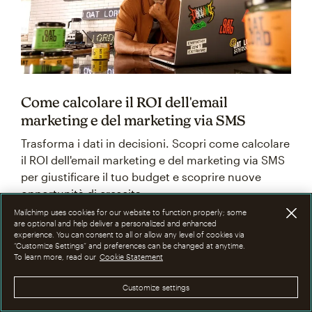
Come calcolare il ROI dell'email
marketing e del marketing via SMS
Trasforma i dati in decisioni. Scopri come calcolare
il ROI dell'email marketing e del marketing via SMS
per giustificare il tuo budget e scoprire nuove
opportunità di crescita.
Mailchimp uses cookies for our website to function properly; some
are optional and help deliver a personalized and enhanced
experience. You can consent to all or allow any level of cookies via
“Customize Settings” and preferences can be changed at anytime.
To learn more, read our
Cookie Statement
Customize settings