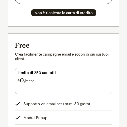
Non è richiesta la carta di credito
Free
Crea facilmente campagne email e scopri di più sui tuoi
clienti.
Limite di 250 contatti
0
$
/mese†
al mese†
Supporto via email per i primi 30 giorni
tooltip
Moduli Popup
tooltip