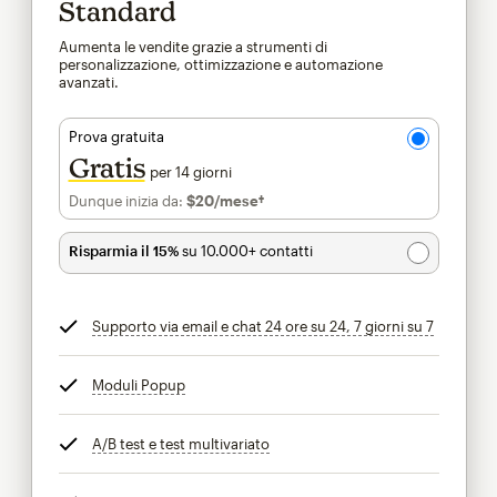
Standard
Aumenta le vendite grazie a strumenti di
personalizzazione, ottimizzazione e automazione
avanzati.
Prova gratuita
Gratis
per 14 giorni
Dunque inizia da:
$20
/mese†
al mese†
Risparmia il 15%
su 10.000+ contatti
Supporto via email e chat 24 ore su 24, 7 giorni su 7
tooltip
Moduli Popup
tooltip
A/B test e test multivariato
tooltip