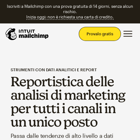
Iscriviti a Mailchimp con una prova gratuita di 14 giorni, senza alcun
rischio.
Inizia oggi: non è richiesta una carta di credito.
Men
Provalo gratis
STRUMENTI CON DATI ANALITICI E REPORT
Reportistica delle
analisi di marketing
per tutti i canali in
un unico posto
Passa dalle tendenze di alto livello a dati