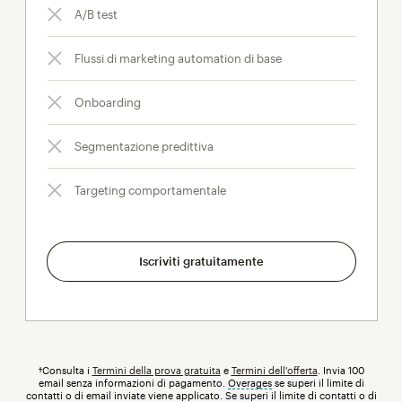
A/B test
Flussi di marketing automation di base
Onboarding
Segmentazione predittiva
Targeting comportamentale
Iscriviti gratuitamente
†Consulta i
Termini della prova gratuita
e
Termini dell'offerta
. Invia 100
email senza informazioni di pagamento.
Overages
tooltip
se superi il limite di
contatti o di email inviate viene applicato. Se superi il limite di contatti o di