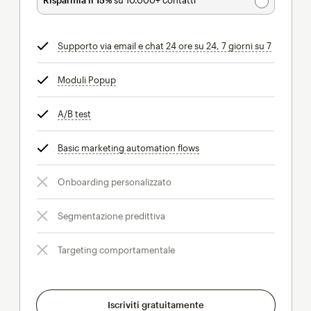
Supporto via email e chat 24 ore su 24, 7 giorni su 7
tooltip
Moduli Popup
tooltip
A/B test
tooltip
Basic marketing automation flows
tooltip
Onboarding personalizzato
Segmentazione predittiva
Targeting comportamentale
Iscriviti gratuitamente