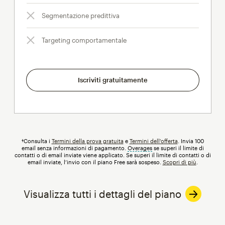
Segmentazione predittiva
Targeting comportamentale
Iscriviti gratuitamente
†Consulta i
Termini della prova gratuita
e
Termini dell'offerta
. Invia 100
email senza informazioni di pagamento.
Overages
tooltip
se superi il limite di
contatti o di email inviate viene applicato. Se superi il limite di contatti o di
email inviate, l’invio con il piano Free sarà sospeso.
Scopri di più
.
Visualizza tutti i dettagli del piano