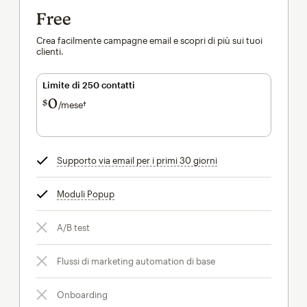
Free
Crea facilmente campagne email e scopri di più sui tuoi
clienti.
Limite di 250 contatti
0
$
/mese†
al mese†
Supporto via email per i primi 30 giorni
tooltip
Moduli Popup
tooltip
A/B test
Flussi di marketing automation di base
Onboarding