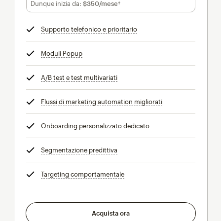
$297.50
al mese per 12 mesi
Dunque inizia da:
$350
/mese†
al mese†
Supporto telefonico e prioritario
tooltip
Moduli Popup
tooltip
A/B test e test multivariati
tooltip
Flussi di marketing automation migliorati
tooltip
Onboarding personalizzato dedicato
tooltip
Segmentazione predittiva
tooltip
Targeting comportamentale
tooltip
Acquista ora