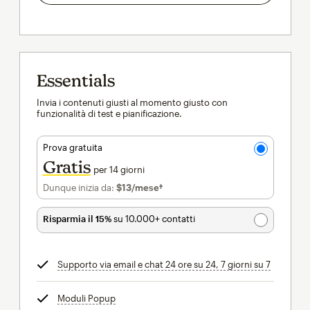
Essentials
Invia i contenuti giusti al momento giusto con
funzionalità di test e pianificazione.
Prova gratuita
Gratis
per 14 giorni
Dunque inizia da:
$13
/mese†
al mese†
Risparmia il 15%
su 10.000+ contatti
Supporto via email e chat 24 ore su 24, 7 giorni su 7
tooltip
Moduli Popup
tooltip