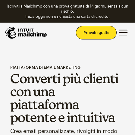
Iscriviti a Mailchimp con una prova gratuita di 14 giorni, senza alcun
rischio.
Inizia oggi: non è richiesta una carta di credito.
Men
Provalo gratis
PIATTAFORMA DI EMAIL MARKETING
Converti più clienti
con una
piattaforma
potente e intuitiva
Crea email personalizzate, rivolgiti in modo