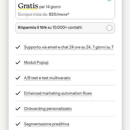
Gratis
per 14 giorni
Dunque inizia da:
$20
/mese†
al mese†
Risparmia il 15%
su 10.000+ contatti
Supporto via email e chat 24 ore su 24, 7 giorni su 7
tooltip
Moduli Popup
tooltip
A/B test e test multivariato
tooltip
Enhanced marketing automation flows
tooltip
Onboarding personalizzato
tooltip
Segmentazione predittiva
tooltip