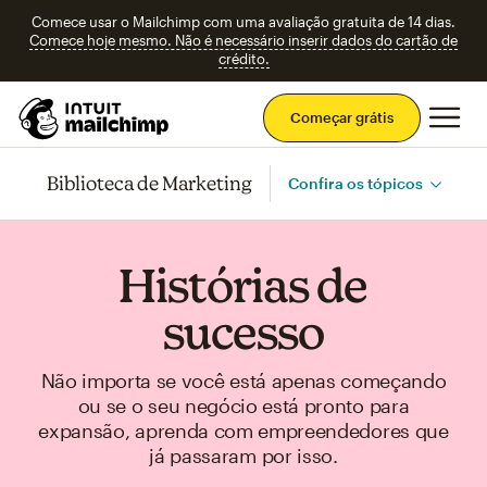
Comece usar o Mailchimp com uma avaliação gratuita de 14 dias.
Comece hoje mesmo. Não é necessário inserir dados do cartão de
crédito.
Men
Começar grátis
Biblioteca de Marketing
Confira os tópicos
Histórias de
sucesso
Não importa se você está apenas começando
ou se o seu negócio está pronto para
expansão, aprenda com empreendedores que
já passaram por isso.