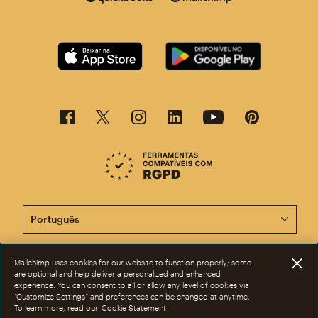
Agora, esta página está disponível em outros idiomas.
Mailchimp uses cookies for our website to function properly; some
©2001-2026 Todos os direitos reservados. Mailchimp® é marca registrada
are optional and help deliver a personalized and enhanced
da The Rocket Science Group. Apple e o logotipo da Apple são marcas
experience. You can consent to all or allow any level of cookies via
registadas da Apple Inc. Mac App Store é marca de serviços da Apple Inc.
“Customize Settings” and preferences can be changed at anytime.
Google Play e o logotipo do Google Play são marcas registradas da
To learn more, read our
Cookie Statement